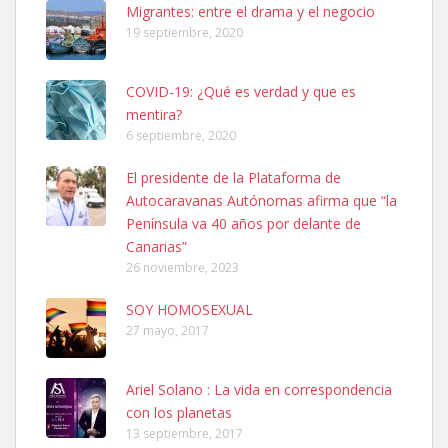
Migrantes: entre el drama y el negocio
hembra, 4 años. Por motivos personales ...
19 septiembre, 2020
Leales.org » Gran Canaria
|
6.7.2025
COVID-19: ¿Qué es verdad y que es
mentira?
6 septiembre, 2020
El presidente de la Plataforma de
Autocaravanas Autónomas afirma que “la
SHIBA PERDIDO AVDA JOSE MESA Y LOPEZ
Península va 40 años por delante de
PERRO MACHO RAZA SHIBA CON MICROCHIP PERDIDO HOY
Canarias”
06/07/2025 ZONA MESA Y LOPEZ. ES MUY ASUSTADIZO
26 noviembre, 2023
Leales.org » Gran Canaria
|
6.7.2025
SOY HOMOSEXUAL
27 mayo, 2017
Ariel Solano : La vida en correspondencia
con los planetas
Ninfa perdida
13 septiembre, 2017