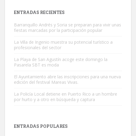
próximos días, ella incluida...
Leales.org » Gran Canaria
|
9.7.2025
ENTRADAS RECIENTES
Barranquillo Andrés y Soria se preparan para vivir unas
fiestas marcadas por la participación popular
La Villa de Ingenio muestra su potencial turístico a
profesionales del sector
Gato manso encontrado
La Playa de San Agustín acoge este domingo la
Este gato macho ha aparecido en la calle hace menos de un mes,
Pasarela SBT es moda
es muy manso y extremadamente cari...
El Ayuntamiento abre las inscripciones para una nueva
Leales.org » Gran Canaria
|
9.7.2025
edición del festival Mareas Vivas.
La Policía Local detiene en Puerto Rico a un hombre
por hurto y a otro en búsqueda y captura
ENTRADAS POPULARES
Adopción urgente
Busco adopción responsable para mi perra. Pastor alemán,