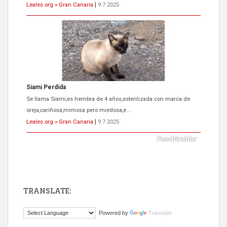
Leales.org » Gran Canaria
|
9.7.2025
Siami Perdida
Se llama Siami,es hembra de 4 años,esterilizada con marca de
oreja,cariñosa,mimosa pero miedosa,e...
Leales.org » Gran Canaria
|
9.7.2025
TRANSLATE:
ADOPCIÓN URGENTE GATA TEROR GRAN CANARIA
Powered by
Translate
El ayuntamiento se va a llevar a Los Gatos callejeros de la zona los