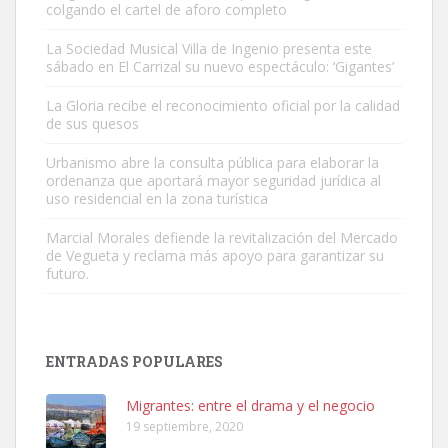
colgando el cartel de aforo completo
La Sociedad Musical Villa de Ingenio presenta este
sábado en El Carrizal su nuevo espectáculo: ‘Gigantes’
Adopción urgente
La Gloria recibe el reconocimiento oficial por la calidad
Busco adopción responsable para mi perra. Pastor alemán,
de sus quesos
hembra, 4 años. Por motivos personales ...
Urbanismo abre la consulta pública para elaborar la
Leales.org » Gran Canaria
|
6.7.2025
ordenanza que aportará mayor seguridad jurídica al
uso residencial en la zona turística
Marcial Morales defiende la revitalización del Mercado
de Vegueta y reclama más apoyo para garantizar su
futuro.
SHIBA PERDIDO AVDA JOSE MESA Y LOPEZ
PERRO MACHO RAZA SHIBA CON MICROCHIP PERDIDO HOY
ENTRADAS POPULARES
06/07/2025 ZONA MESA Y LOPEZ. ES MUY ASUSTADIZO
Leales.org » Gran Canaria
|
6.7.2025
Migrantes: entre el drama y el negocio
19 septiembre, 2020