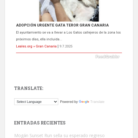
ADOPCIÓN URGENTE GATA TEROR GRAN CANARIA
El ayuntamiento se va a llevar a Los Gatos callejeros de la zona los
próximos días, ella incluida...
Leales.org » Gran Canaria
|
9.7.2025
TRANSLATE:
Gato manso encontrado
Powered by
Translate
Este gato macho ha aparecido en la calle hace menos de un mes,
es muy manso y extremadamente cari...
Leales.org » Gran Canaria
|
9.7.2025
ENTRADAS RECIENTES
Mogán Sunset Run sella su esperado regreso