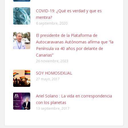
COVID-19: ¿Qué es verdad y que es
mentira?
6 septiembre, 2020
Ninfa perdida
El presidente de la Plataforma de
El día 5 se los perdió una ninfa papillera, asustada tiene miedo a la
Autocaravanas Autónomas afirma que “la
calle, se perdió por la zon...
Península va 40 años por delante de
Leales.org » Gran Canaria
|
6.7.2025
Canarias”
26 noviembre, 2023
SOY HOMOSEXUAL
27 mayo, 2017
Ariel Solano : La vida en correspondencia
Adopcion
con los planetas
Busco casa de acogida para mi perrita ya que por temas de trabajo
13 septiembre, 2017
no la puedo tener. Solo gente r...
Leales.org » Gran Canaria
|
4.7.2025