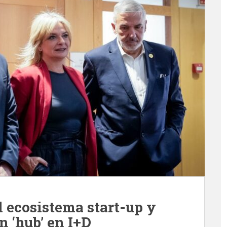
 ecosistema start-up y
n ‘hub’ en I+D