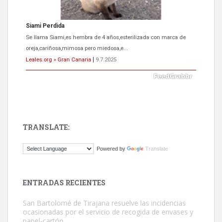
Siami Perdida
Se llama Siami,es hembra de 4 años,esterilizada con marca de
oreja,cariñosa,mimosa pero miedosa,e...
Leales.org » Gran Canaria
|
9.7.2025
TRANSLATE:
ADOPCIÓN URGENTE GATA TEROR GRAN CANARIA
Powered by
Translate
El ayuntamiento se va a llevar a Los Gatos callejeros de la zona los
próximos días, ella incluida...
Leales.org » Gran Canaria
|
9.7.2025
ENTRADAS RECIENTES
San Bartolomé de Tirajana resuelve las incidencias
ocasionadas por el servicio de recogida de envases y
papel-cartón