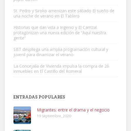
St. Pedro y Siroko amenizan este sábado El sueño de
una noche de verano en El Tablero
Gato manso encontrado
Este gato macho ha aparecido en la calle hace menos de un mes,
Historias que dan vida a Ingenio y El Carrizal
protagonizan una nueva edición de “Aquí nuestra
es muy manso y extremadamente cari...
gente”
Leales.org » Gran Canaria
|
9.7.2025
SBT despliega una amplia programación cultural y
juvenil para dinamizar el verano
La Concejalía de Vivienda impulsa la compra de 26
inmuebles en El Castillo del Romeral
Adopción urgente
Busco adopción responsable para mi perra. Pastor alemán,
ENTRADAS POPULARES
hembra, 4 años. Por motivos personales ...
Leales.org » Gran Canaria
|
6.7.2025
Migrantes: entre el drama y el negocio
19 septiembre, 2020