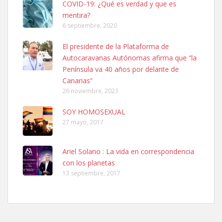
COVID-19: ¿Qué es verdad y que es
mentira?
6 septiembre, 2020
SHIBA PERDIDO AVDA JOSE MESA Y LOPEZ
El presidente de la Plataforma de
PERRO MACHO RAZA SHIBA CON MICROCHIP PERDIDO HOY
Autocaravanas Autónomas afirma que “la
06/07/2025 ZONA MESA Y LOPEZ. ES MUY ASUSTADIZO
Península va 40 años por delante de
Leales.org » Gran Canaria
|
6.7.2025
Canarias”
26 noviembre, 2023
SOY HOMOSEXUAL
27 mayo, 2017
Ariel Solano : La vida en correspondencia
Ninfa perdida
con los planetas
El día 5 se los perdió una ninfa papillera, asustada tiene miedo a la
13 septiembre, 2017
calle, se perdió por la zon...
Leales.org » Gran Canaria
|
6.7.2025