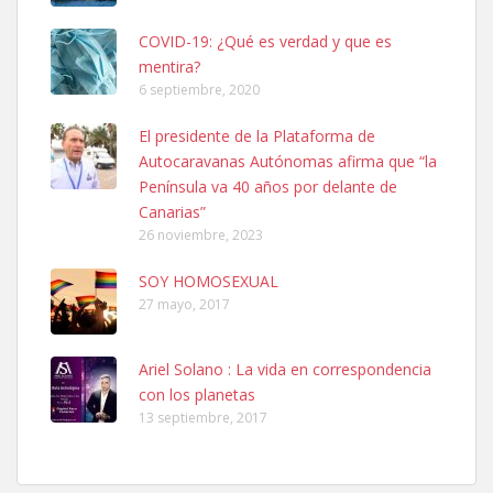
COVID-19: ¿Qué es verdad y que es
mentira?
6 septiembre, 2020
SHIBA PERDIDO AVDA JOSE MESA Y LOPEZ
El presidente de la Plataforma de
PERRO MACHO RAZA SHIBA CON MICROCHIP PERDIDO HOY
Autocaravanas Autónomas afirma que “la
06/07/2025 ZONA MESA Y LOPEZ. ES MUY ASUSTADIZO
Península va 40 años por delante de
Leales.org » Gran Canaria
|
6.7.2025
Canarias”
26 noviembre, 2023
SOY HOMOSEXUAL
27 mayo, 2017
Ariel Solano : La vida en correspondencia
Ninfa perdida
con los planetas
El día 5 se los perdió una ninfa papillera, asustada tiene miedo a la
13 septiembre, 2017
calle, se perdió por la zon...
Leales.org » Gran Canaria
|
6.7.2025