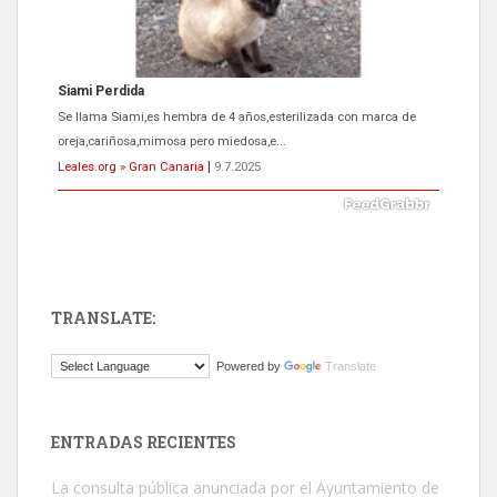
Siami Perdida
Se llama Siami,es hembra de 4 años,esterilizada con marca de
oreja,cariñosa,mimosa pero miedosa,e...
Leales.org » Gran Canaria
|
9.7.2025
TRANSLATE:
ADOPCIÓN URGENTE GATA TEROR GRAN CANARIA
Powered by
Translate
El ayuntamiento se va a llevar a Los Gatos callejeros de la zona los
próximos días, ella incluida...
Leales.org » Gran Canaria
|
9.7.2025
ENTRADAS RECIENTES
La consulta pública anunciada por el Ayuntamiento de