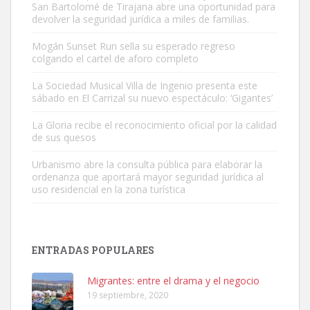
San Bartolomé de Tirajana abre una oportunidad para
devolver la seguridad jurídica a miles de familias.
Mogán Sunset Run sella su esperado regreso
colgando el cartel de aforo completo
Gato manso encontrado
Este gato macho ha aparecido en la calle hace menos de un mes,
La Sociedad Musical Villa de Ingenio presenta este
sábado en El Carrizal su nuevo espectáculo: ‘Gigantes’
es muy manso y extremadamente cari...
Leales.org » Gran Canaria
|
9.7.2025
La Gloria recibe el reconocimiento oficial por la calidad
de sus quesos
Urbanismo abre la consulta pública para elaborar la
ordenanza que aportará mayor seguridad jurídica al
uso residencial en la zona turística
Adopción urgente
Busco adopción responsable para mi perra. Pastor alemán,
ENTRADAS POPULARES
hembra, 4 años. Por motivos personales ...
Leales.org » Gran Canaria
|
6.7.2025
Migrantes: entre el drama y el negocio
19 septiembre, 2020