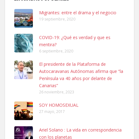
hembra, 4 años. Por motivos personales ...
Leales.org » Gran Canaria
|
6.7.2025
Migrantes: entre el drama y el negocio
19 septiembre, 2020
COVID-19: ¿Qué es verdad y que es
mentira?
6 septiembre, 2020
SHIBA PERDIDO AVDA JOSE MESA Y LOPEZ
El presidente de la Plataforma de
PERRO MACHO RAZA SHIBA CON MICROCHIP PERDIDO HOY
Autocaravanas Autónomas afirma que “la
06/07/2025 ZONA MESA Y LOPEZ. ES MUY ASUSTADIZO
Península va 40 años por delante de
Leales.org » Gran Canaria
|
6.7.2025
Canarias”
26 noviembre, 2023
SOY HOMOSEXUAL
27 mayo, 2017
Ariel Solano : La vida en correspondencia
Ninfa perdida
con los planetas
El día 5 se los perdió una ninfa papillera, asustada tiene miedo a la