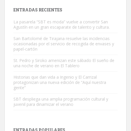
Leales.org » Gran Canaria
|
9.7.2025
ENTRADAS RECIENTES
La pasarela “SBT es moda” vuelve a convertir San
Agustín en un gran escaparate de talento y cultura.
San Bartolomé de Tirajana resuelve las incidencias
ocasionadas por el servicio de recogida de envases y
papel-cartón
Gato manso encontrado
Este gato macho ha aparecido en la calle hace menos de un mes,
St. Pedro y Siroko amenizan este sábado El sueño de
una noche de verano en El Tablero
es muy manso y extremadamente cari...
Leales.org » Gran Canaria
|
9.7.2025
Historias que dan vida a Ingenio y El Carrizal
protagonizan una nueva edición de “Aquí nuestra
gente”
SBT despliega una amplia programación cultural y
juvenil para dinamizar el verano
Adopción urgente
Busco adopción responsable para mi perra. Pastor alemán,
ENTRADAS POPULARES