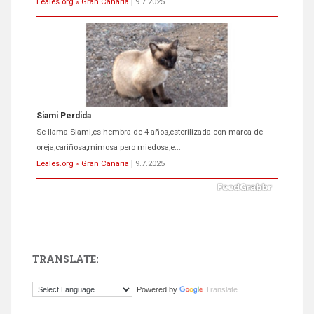
Leales.org » Gran Canaria
|
9.7.2025
Siami Perdida
Se llama Siami,es hembra de 4 años,esterilizada con marca de
oreja,cariñosa,mimosa pero miedosa,e...
Leales.org » Gran Canaria
|
9.7.2025
TRANSLATE:
ADOPCIÓN URGENTE GATA TEROR GRAN CANARIA
Powered by
Translate
El ayuntamiento se va a llevar a Los Gatos callejeros de la zona los
próximos días, ella incluida...