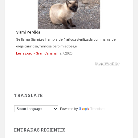
Siami Perdida
Se llama Siami,es hembra de 4 años,esterilizada con marca de
oreja,cariñosa,mimosa pero miedosa,e...
Leales.org » Gran Canaria
|
9.7.2025
TRANSLATE:
ADOPCIÓN URGENTE GATA TEROR GRAN CANARIA
Powered by
Translate
El ayuntamiento se va a llevar a Los Gatos callejeros de la zona los
próximos días, ella incluida...
Leales.org » Gran Canaria
|
9.7.2025
ENTRADAS RECIENTES