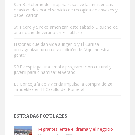
San Bartolomé de Tirajana resuelve las incidencias
ocasionadas por el servicio de recogida de envases y
papel-cartón
St. Pedro y Siroko amenizan este sábado El sueño de
una noche de verano en El Tablero
Gato manso encontrado
Este gato macho ha aparecido en la calle hace menos de un mes,
Historias que dan vida a Ingenio y El Carrizal
protagonizan una nueva edición de “Aquí nuestra
es muy manso y extremadamente cari...
gente”
Leales.org » Gran Canaria
|
9.7.2025
SBT despliega una amplia programación cultural y
juvenil para dinamizar el verano
La Concejalía de Vivienda impulsa la compra de 26
inmuebles en El Castillo del Romeral
Adopción urgente
Busco adopción responsable para mi perra. Pastor alemán,
ENTRADAS POPULARES
hembra, 4 años. Por motivos personales ...
Leales.org » Gran Canaria
|
6.7.2025
Migrantes: entre el drama y el negocio