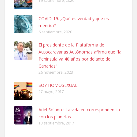
19 septiembre, 2020
COVID-19: ¿Qué es verdad y que es
mentira?
6 septiembre, 2020
SHIBA PERDIDO AVDA JOSE MESA Y LOPEZ
El presidente de la Plataforma de
PERRO MACHO RAZA SHIBA CON MICROCHIP PERDIDO HOY
Autocaravanas Autónomas afirma que “la
06/07/2025 ZONA MESA Y LOPEZ. ES MUY ASUSTADIZO
Península va 40 años por delante de
Leales.org » Gran Canaria
|
6.7.2025
Canarias”
26 noviembre, 2023
SOY HOMOSEXUAL
27 mayo, 2017
Ariel Solano : La vida en correspondencia
Ninfa perdida
con los planetas
El día 5 se los perdió una ninfa papillera, asustada tiene miedo a la
13 septiembre, 2017
calle, se perdió por la zon...
Leales.org » Gran Canaria
|
6.7.2025