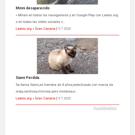
Siami Perdida
Se llama Siami,es hembra de 4 años,esterilizada con marca de
oreja,cariñosa,mimosa pero miedosa,e...
Leales.org » Gran Canaria
|
9.7.2025
ADOPCIÓN URGENTE GATA TEROR GRAN CANARIA
El ayuntamiento se va a llevar a Los Gatos callejeros de la zona los
próximos días, ella incluida...
Leales.org » Gran Canaria
|
9.7.2025