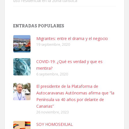
uso residencial en la zona turística
SHIBA PERDIDO AVDA JOSE MESA Y LOPEZ
PERRO MACHO RAZA SHIBA CON MICROCHIP PERDIDO HOY
ENTRADAS POPULARES
06/07/2025 ZONA MESA Y LOPEZ. ES MUY ASUSTADIZO
Leales.org » Gran Canaria
|
6.7.2025
Migrantes: entre el drama y el negocio
19 septiembre, 2020
COVID-19: ¿Qué es verdad y que es
mentira?
6 septiembre, 2020
Ninfa perdida
El presidente de la Plataforma de
El día 5 se los perdió una ninfa papillera, asustada tiene miedo a la
Autocaravanas Autónomas afirma que “la
calle, se perdió por la zon...
Península va 40 años por delante de
Leales.org » Gran Canaria
|
6.7.2025
Canarias”
26 noviembre, 2023
SOY HOMOSEXUAL