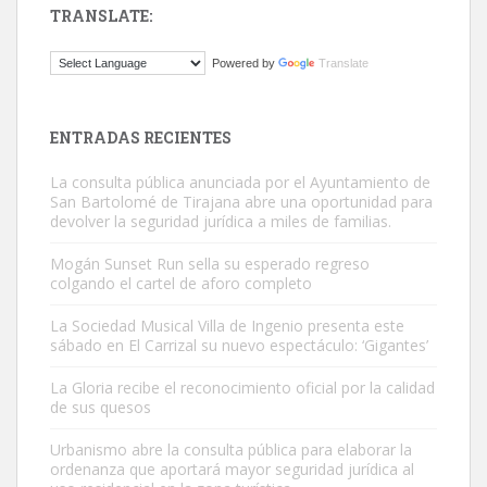
TRANSLATE:
Gato manso encontrado
Powered by
Translate
Este gato macho ha aparecido en la calle hace menos de un mes,
es muy manso y extremadamente cari...
Leales.org » Gran Canaria
|
9.7.2025
ENTRADAS RECIENTES
La consulta pública anunciada por el Ayuntamiento de
San Bartolomé de Tirajana abre una oportunidad para
devolver la seguridad jurídica a miles de familias.
Mogán Sunset Run sella su esperado regreso
colgando el cartel de aforo completo
Adopción urgente
Busco adopción responsable para mi perra. Pastor alemán,
La Sociedad Musical Villa de Ingenio presenta este
sábado en El Carrizal su nuevo espectáculo: ‘Gigantes’
hembra, 4 años. Por motivos personales ...
Leales.org » Gran Canaria
|
6.7.2025
La Gloria recibe el reconocimiento oficial por la calidad
de sus quesos
Urbanismo abre la consulta pública para elaborar la
ordenanza que aportará mayor seguridad jurídica al