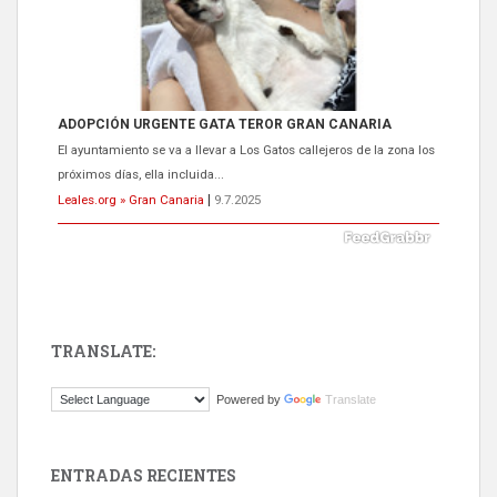
ADOPCIÓN URGENTE GATA TEROR GRAN CANARIA
El ayuntamiento se va a llevar a Los Gatos callejeros de la zona los
próximos días, ella incluida...
Leales.org » Gran Canaria
|
9.7.2025
TRANSLATE:
Gato manso encontrado
Powered by
Translate
Este gato macho ha aparecido en la calle hace menos de un mes,
es muy manso y extremadamente cari...
Leales.org » Gran Canaria
|
9.7.2025
ENTRADAS RECIENTES