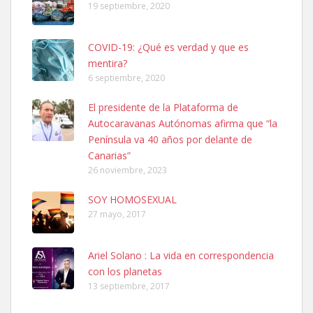
19 septiembre, 2020
COVID-19: ¿Qué es verdad y que es
mentira?
6 septiembre, 2020
Ninfa perdida
El presidente de la Plataforma de
El día 5 se los perdió una ninfa papillera, asustada tiene miedo a la
Autocaravanas Autónomas afirma que “la
calle, se perdió por la zon...
Península va 40 años por delante de
Leales.org » Gran Canaria
|
6.7.2025
Canarias”
26 noviembre, 2023
SOY HOMOSEXUAL
27 mayo, 2017
Ariel Solano : La vida en correspondencia
Adopcion
con los planetas
Busco casa de acogida para mi perrita ya que por temas de trabajo
13 septiembre, 2017
no la puedo tener. Solo gente r...
Leales.org » Gran Canaria
|
4.7.2025