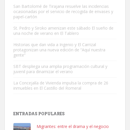
San Bartolomé de Tirajana resuelve las incidencias
ocasionadas por el servicio de recogida de envases y
papel-cartón
St. Pedro y Siroko amenizan este sábado El sueño de
una noche de verano en El Tablero
Adopción urgente
Busco adopción responsable para mi perra. Pastor alemán,
Historias que dan vida a Ingenio y El Carrizal
protagonizan una nueva edición de “Aquí nuestra
hembra, 4 años. Por motivos personales ...
gente”
Leales.org » Gran Canaria
|
6.7.2025
SBT despliega una amplia programación cultural y
juvenil para dinamizar el verano
La Concejalía de Vivienda impulsa la compra de 26
inmuebles en El Castillo del Romeral
SHIBA PERDIDO AVDA JOSE MESA Y LOPEZ
PERRO MACHO RAZA SHIBA CON MICROCHIP PERDIDO HOY
ENTRADAS POPULARES
06/07/2025 ZONA MESA Y LOPEZ. ES MUY ASUSTADIZO
Leales.org » Gran Canaria
|
6.7.2025
Migrantes: entre el drama y el negocio