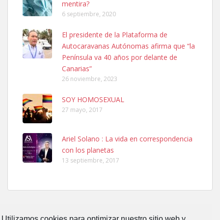
mentira?
6 septiembre, 2020
SHIBA PERDIDO AVDA JOSE MESA Y LOPEZ
El presidente de la Plataforma de
PERRO MACHO RAZA SHIBA CON MICROCHIP PERDIDO HOY
Autocaravanas Autónomas afirma que “la
06/07/2025 ZONA MESA Y LOPEZ. ES MUY ASUSTADIZO
Península va 40 años por delante de
Leales.org » Gran Canaria
|
6.7.2025
Canarias”
26 noviembre, 2023
SOY HOMOSEXUAL
27 mayo, 2017
Ariel Solano : La vida en correspondencia
Ninfa perdida
con los planetas
El día 5 se los perdió una ninfa papillera, asustada tiene miedo a la
13 septiembre, 2017
calle, se perdió por la zon...
Leales.org » Gran Canaria
|
6.7.2025
Utilizamos cookies para optimizar nuestro sitio web y