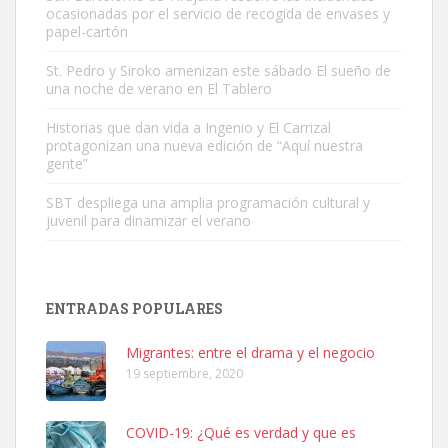
ocasionadas por el servicio de recogida de envases y
papel-cartón
Gato manso encontrado
Este gato macho ha aparecido en la calle hace menos de un mes,
St. Pedro y Siroko amenizan este sábado El sueño de
una noche de verano en El Tablero
es muy manso y extremadamente cari...
Leales.org » Gran Canaria
|
9.7.2025
Historias que dan vida a Ingenio y El Carrizal
protagonizan una nueva edición de “Aquí nuestra
gente”
SBT despliega una amplia programación cultural y
juvenil para dinamizar el verano
Adopción urgente
Busco adopción responsable para mi perra. Pastor alemán,
ENTRADAS POPULARES
hembra, 4 años. Por motivos personales ...
Leales.org » Gran Canaria
|
6.7.2025
Migrantes: entre el drama y el negocio
19 septiembre, 2020
COVID-19: ¿Qué es verdad y que es