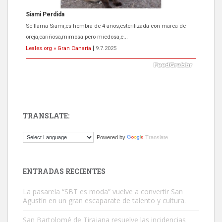
Siami Perdida
Se llama Siami,es hembra de 4 años,esterilizada con marca de
oreja,cariñosa,mimosa pero miedosa,e...
Leales.org » Gran Canaria
|
9.7.2025
TRANSLATE:
ADOPCIÓN URGENTE GATA TEROR GRAN CANARIA
Powered by
Translate
El ayuntamiento se va a llevar a Los Gatos callejeros de la zona los
próximos días, ella incluida...
Leales.org » Gran Canaria
|
9.7.2025
ENTRADAS RECIENTES
La pasarela “SBT es moda” vuelve a convertir San
Agustín en un gran escaparate de talento y cultura.
San Bartolomé de Tirajana resuelve las incidencias