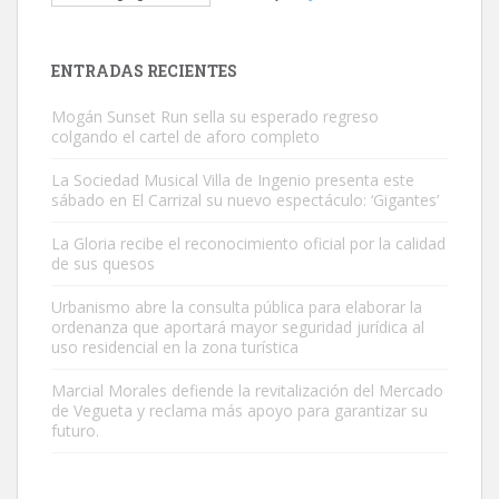
El ayuntamiento se va a llevar a Los Gatos callejeros de la zona los
próximos días, ella incluida...
Leales.org » Gran Canaria
|
9.7.2025
ENTRADAS RECIENTES
Mogán Sunset Run sella su esperado regreso
colgando el cartel de aforo completo
La Sociedad Musical Villa de Ingenio presenta este
sábado en El Carrizal su nuevo espectáculo: ‘Gigantes’
Gato manso encontrado
La Gloria recibe el reconocimiento oficial por la calidad
Este gato macho ha aparecido en la calle hace menos de un mes,
de sus quesos
es muy manso y extremadamente cari...
Urbanismo abre la consulta pública para elaborar la
Leales.org » Gran Canaria
|
9.7.2025
ordenanza que aportará mayor seguridad jurídica al
uso residencial en la zona turística
Marcial Morales defiende la revitalización del Mercado
de Vegueta y reclama más apoyo para garantizar su
futuro.
Adopción urgente