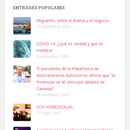
Busco adopción responsable para mi perra. Pastor alemán,
ENTRADAS POPULARES
hembra, 4 años. Por motivos personales ...
Leales.org » Gran Canaria
|
6.7.2025
Migrantes: entre el drama y el negocio
19 septiembre, 2020
COVID-19: ¿Qué es verdad y que es
mentira?
6 septiembre, 2020
SHIBA PERDIDO AVDA JOSE MESA Y LOPEZ
El presidente de la Plataforma de
PERRO MACHO RAZA SHIBA CON MICROCHIP PERDIDO HOY
Autocaravanas Autónomas afirma que “la
06/07/2025 ZONA MESA Y LOPEZ. ES MUY ASUSTADIZO
Península va 40 años por delante de
Leales.org » Gran Canaria
|
6.7.2025
Canarias”
26 noviembre, 2023
SOY HOMOSEXUAL
27 mayo, 2017