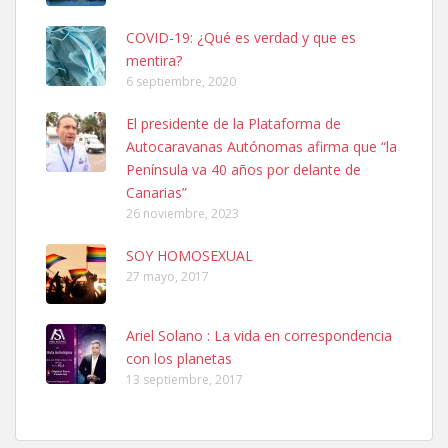
COVID-19: ¿Qué es verdad y que es
mentira?
6 septiembre, 2020
SHIBA PERDIDO AVDA JOSE MESA Y LOPEZ
El presidente de la Plataforma de
PERRO MACHO RAZA SHIBA CON MICROCHIP PERDIDO HOY
Autocaravanas Autónomas afirma que “la
06/07/2025 ZONA MESA Y LOPEZ. ES MUY ASUSTADIZO
Península va 40 años por delante de
Leales.org » Gran Canaria
|
6.7.2025
Canarias”
26 noviembre, 2023
SOY HOMOSEXUAL
27 mayo, 2017
Ariel Solano : La vida en correspondencia
Ninfa perdida
con los planetas
El día 5 se los perdió una ninfa papillera, asustada tiene miedo a la
13 septiembre, 2017
calle, se perdió por la zon...
Leales.org » Gran Canaria
|
6.7.2025