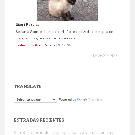
Siami Perdida
Se llama Siami,es hembra de 4 años,esterilizada con marca de
oreja,cariñosa,mimosa pero miedosa,e...
Leales.org » Gran Canaria
|
9.7.2025
TRANSLATE:
ADOPCIÓN URGENTE GATA TEROR GRAN CANARIA
Powered by
Translate
El ayuntamiento se va a llevar a Los Gatos callejeros de la zona los
próximos días, ella incluida...
Leales.org » Gran Canaria
|
9.7.2025
ENTRADAS RECIENTES
San Bartolomé de Tirajana resuelve las incidencias