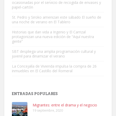
ocasionadas por el servicio de recogida de envases y
papel-cartón
St. Pedro y Siroko amenizan este sábado El sueño de
una noche de verano en El Tablero
Gato manso encontrado
Este gato macho ha aparecido en la calle hace menos de un mes,
Historias que dan vida a Ingenio y El Carrizal
protagonizan una nueva edición de “Aquí nuestra
es muy manso y extremadamente cari...
gente”
Leales.org » Gran Canaria
|
9.7.2025
SBT despliega una amplia programación cultural y
juvenil para dinamizar el verano
La Concejalía de Vivienda impulsa la compra de 26
inmuebles en El Castillo del Romeral
Adopción urgente
Busco adopción responsable para mi perra. Pastor alemán,
ENTRADAS POPULARES
hembra, 4 años. Por motivos personales ...
Leales.org » Gran Canaria
|
6.7.2025
Migrantes: entre el drama y el negocio
19 septiembre, 2020