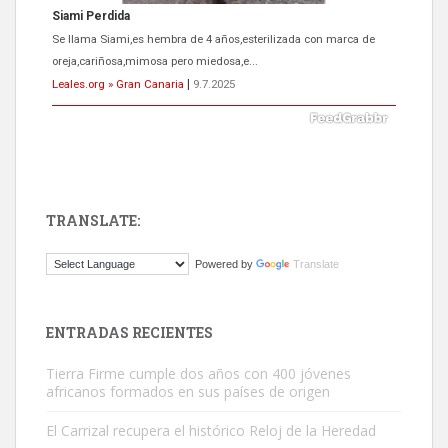
Siami Perdida
Se llama Siami,es hembra de 4 años,esterilizada con marca de
oreja,cariñosa,mimosa pero miedosa,e...
Leales.org » Gran Canaria
|
9.7.2025
TRANSLATE:
ADOPCIÓN URGENTE GATA TEROR GRAN CANARIA
Powered by
Translate
El ayuntamiento se va a llevar a Los Gatos callejeros de la zona los
próximos días, ella incluida...
Leales.org » Gran Canaria
|
9.7.2025
ENTRADAS RECIENTES
Tierra Firme cumple dos años con 400 jóvenes
africanos formados en sus países de origen
El Carrizal recupera el histórico Reloj de la Heredad