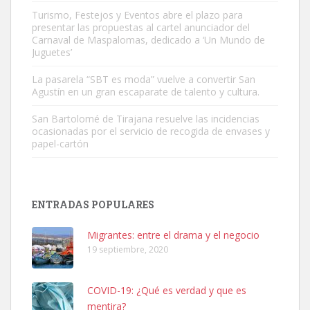
Turismo, Festejos y Eventos abre el plazo para
Gato manso encontrado
presentar las propuestas al cartel anunciador del
Este gato macho ha aparecido en la calle hace menos de un mes,
Carnaval de Maspalomas, dedicado a ‘Un Mundo de
Juguetes’
es muy manso y extremadamente cari...
Leales.org » Gran Canaria
|
9.7.2025
La pasarela “SBT es moda” vuelve a convertir San
Agustín en un gran escaparate de talento y cultura.
San Bartolomé de Tirajana resuelve las incidencias
ocasionadas por el servicio de recogida de envases y
papel-cartón
Adopción urgente
Busco adopción responsable para mi perra. Pastor alemán,
ENTRADAS POPULARES
hembra, 4 años. Por motivos personales ...
Leales.org » Gran Canaria
|
6.7.2025
Migrantes: entre el drama y el negocio
19 septiembre, 2020
COVID-19: ¿Qué es verdad y que es
mentira?