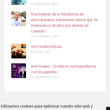
6 septiembre, 2020
SHIBA PERDIDO AVDA JOSE MESA Y LOPEZ
El presidente de la Plataforma de
PERRO MACHO RAZA SHIBA CON MICROCHIP PERDIDO HOY
Autocaravanas Autónomas afirma que “la
06/07/2025 ZONA MESA Y LOPEZ. ES MUY ASUSTADIZO
Península va 40 años por delante de
Leales.org » Gran Canaria
|
6.7.2025
Canarias”
26 noviembre, 2023
SOY HOMOSEXUAL
27 mayo, 2017
Ariel Solano : La vida en correspondencia
Ninfa perdida
con los planetas
El día 5 se los perdió una ninfa papillera, asustada tiene miedo a la
13 septiembre, 2017
calle, se perdió por la zon...
Leales.org » Gran Canaria
|
6.7.2025
Utilizamos cookies para optimizar nuestro sitio web y