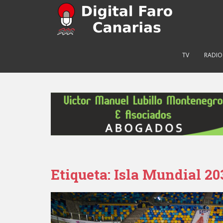
S
k
i
p
t
TV
RADIO
o
m
a
i
n
c
o
n
t
e
Etiqueta: Isla Mundial 20
n
t