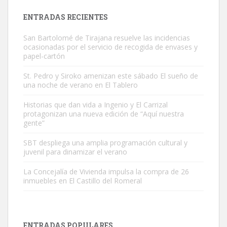
Leales.org » Gran Canaria
|
9.7.2025
ENTRADAS RECIENTES
San Bartolomé de Tirajana resuelve las incidencias
ocasionadas por el servicio de recogida de envases y
papel-cartón
St. Pedro y Siroko amenizan este sábado El sueño de
una noche de verano en El Tablero
Gato manso encontrado
Este gato macho ha aparecido en la calle hace menos de un mes,
Historias que dan vida a Ingenio y El Carrizal
protagonizan una nueva edición de “Aquí nuestra
es muy manso y extremadamente cari...
gente”
Leales.org » Gran Canaria
|
9.7.2025
SBT despliega una amplia programación cultural y
juvenil para dinamizar el verano
La Concejalía de Vivienda impulsa la compra de 26
inmuebles en El Castillo del Romeral
Adopción urgente
Busco adopción responsable para mi perra. Pastor alemán,
ENTRADAS POPULARES