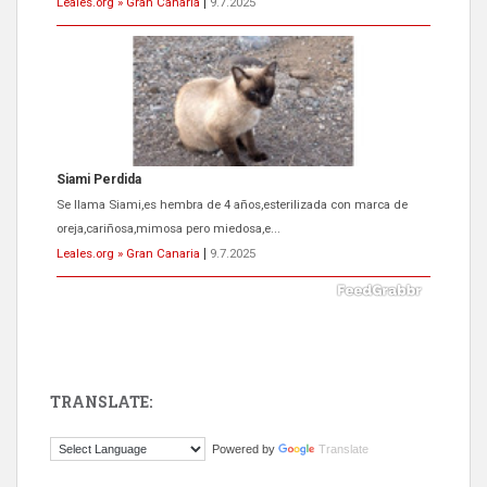
Leales.org » Gran Canaria
|
9.7.2025
Siami Perdida
Se llama Siami,es hembra de 4 años,esterilizada con marca de
oreja,cariñosa,mimosa pero miedosa,e...
Leales.org » Gran Canaria
|
9.7.2025
TRANSLATE:
ADOPCIÓN URGENTE GATA TEROR GRAN CANARIA
Powered by
Translate
El ayuntamiento se va a llevar a Los Gatos callejeros de la zona los
próximos días, ella incluida...