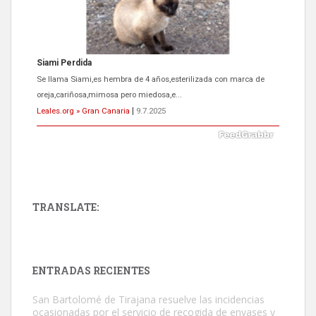
Siami Perdida
Se llama Siami,es hembra de 4 años,esterilizada con marca de
oreja,cariñosa,mimosa pero miedosa,e...
Leales.org » Gran Canaria
|
9.7.2025
TRANSLATE:
ADOPCIÓN URGENTE GATA TEROR GRAN CANARIA
El ayuntamiento se va a llevar a Los Gatos callejeros de la zona los
próximos días, ella incluida...
ENTRADAS RECIENTES
Leales.org » Gran Canaria
|
9.7.2025
San Bartolomé de Tirajana resuelve las incidencias
ocasionadas por el servicio de recogida de envases y