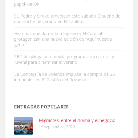
papel-cartón
St. Pedro y Siroko amenizan este sábado El sueño de
una noche de verano en El Tablero
Gato manso encontrado
Historias que dan vida a Ingenio y El Carrizal
protagonizan una nueva edición de “Aquí nuestra
Este gato macho ha aparecido en la calle hace menos de un mes,
gente”
es muy manso y extremadamente cari...
Leales.org » Gran Canaria
|
9.7.2025
SBT despliega una amplia programación cultural y
juvenil para dinamizar el verano
La Concejalía de Vivienda impulsa la compra de 26
inmuebles en El Castillo del Romeral
Adopción urgente
ENTRADAS POPULARES
Busco adopción responsable para mi perra. Pastor alemán,
hembra, 4 años. Por motivos personales ...
Migrantes: entre el drama y el negocio
Leales.org » Gran Canaria
|
6.7.2025
19 septiembre, 2020