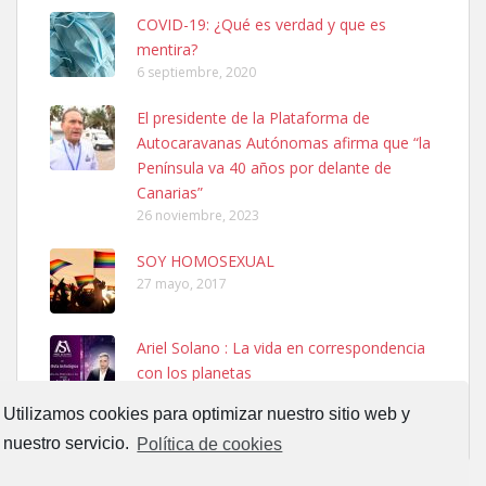
COVID-19: ¿Qué es verdad y que es
mentira?
6 septiembre, 2020
El presidente de la Plataforma de
SHIBA PERDIDO AVDA JOSE MESA Y LOPEZ
Autocaravanas Autónomas afirma que “la
PERRO MACHO RAZA SHIBA CON MICROCHIP PERDIDO HOY
Península va 40 años por delante de
06/07/2025 ZONA MESA Y LOPEZ. ES MUY ASUSTADIZO
Canarias”
Leales.org » Gran Canaria
|
6.7.2025
26 noviembre, 2023
SOY HOMOSEXUAL
27 mayo, 2017
Ariel Solano : La vida en correspondencia
con los planetas
Ninfa perdida
13 septiembre, 2017
El día 5 se los perdió una ninfa papillera, asustada tiene miedo a la
Utilizamos cookies para optimizar nuestro sitio web y
calle, se perdió por la zon...
nuestro servicio.
Política de cookies
Leales.org » Gran Canaria
|
6.7.2025