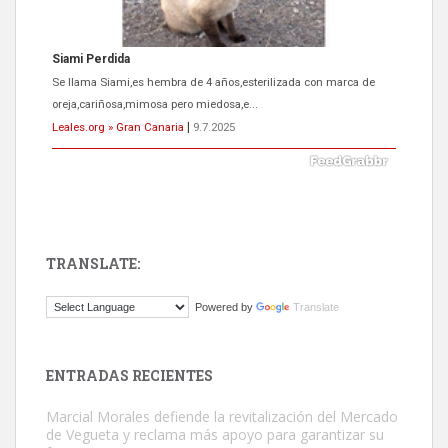
Siami Perdida
Se llama Siami,es hembra de 4 años,esterilizada con marca de
oreja,cariñosa,mimosa pero miedosa,e...
Leales.org » Gran Canaria
|
9.7.2025
TRANSLATE:
ADOPCIÓN URGENTE GATA TEROR GRAN CANARIA
Powered by
Translate
El ayuntamiento se va a llevar a Los Gatos callejeros de la zona los
próximos días, ella incluida...
Leales.org » Gran Canaria
|
9.7.2025
ENTRADAS RECIENTES
Marcial Morales defiende la revitalización del Mercado
de Vegueta y reclama más apoyo para garantizar su