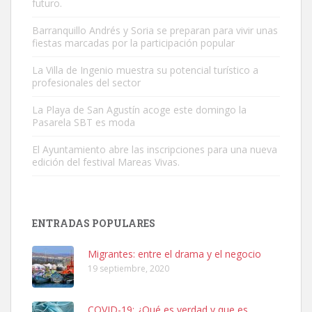
futuro.
Barranquillo Andrés y Soria se preparan para vivir unas
fiestas marcadas por la participación popular
Gato manso encontrado
Este gato macho ha aparecido en la calle hace menos de un mes,
La Villa de Ingenio muestra su potencial turístico a
profesionales del sector
es muy manso y extremadamente cari...
Leales.org » Gran Canaria
|
9.7.2025
La Playa de San Agustín acoge este domingo la
Pasarela SBT es moda
El Ayuntamiento abre las inscripciones para una nueva
edición del festival Mareas Vivas.
Adopción urgente
ENTRADAS POPULARES
Busco adopción responsable para mi perra. Pastor alemán,
hembra, 4 años. Por motivos personales ...
Migrantes: entre el drama y el negocio
Leales.org » Gran Canaria
|
6.7.2025
19 septiembre, 2020
COVID-19: ¿Qué es verdad y que es