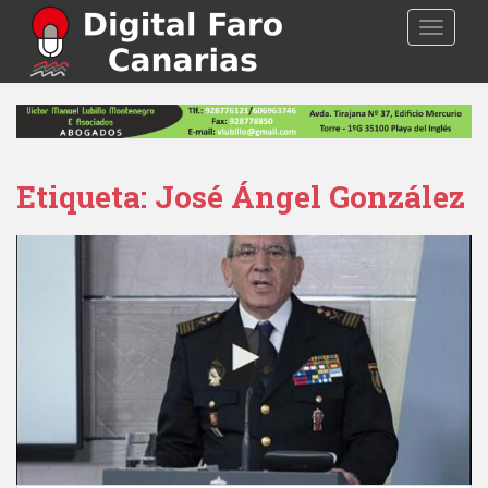
S
TOGGLE
k
i
p
t
o
m
a
Etiqueta: José Ángel González
i
n
c
o
n
t
e
n
t