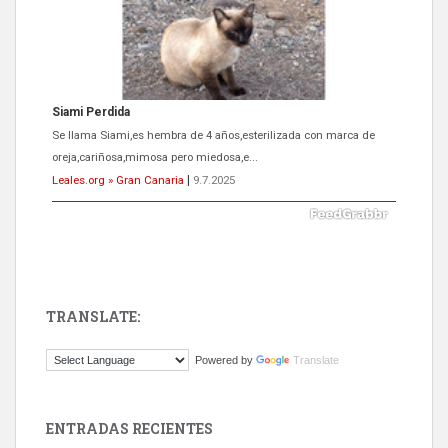
Siami Perdida
Se llama Siami,es hembra de 4 años,esterilizada con marca de
oreja,cariñosa,mimosa pero miedosa,e...
Leales.org » Gran Canaria
|
9.7.2025
TRANSLATE:
ADOPCIÓN URGENTE GATA TEROR GRAN CANARIA
Powered by
Translate
El ayuntamiento se va a llevar a Los Gatos callejeros de la zona los
próximos días, ella incluida...
Leales.org » Gran Canaria
|
9.7.2025
ENTRADAS RECIENTES