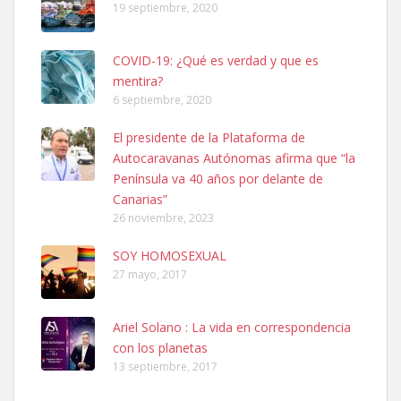
19 septiembre, 2020
COVID-19: ¿Qué es verdad y que es
mentira?
6 septiembre, 2020
SHIBA PERDIDO AVDA JOSE MESA Y LOPEZ
El presidente de la Plataforma de
PERRO MACHO RAZA SHIBA CON MICROCHIP PERDIDO HOY
Autocaravanas Autónomas afirma que “la
06/07/2025 ZONA MESA Y LOPEZ. ES MUY ASUSTADIZO
Península va 40 años por delante de
Leales.org » Gran Canaria
|
6.7.2025
Canarias”
26 noviembre, 2023
SOY HOMOSEXUAL
27 mayo, 2017
Ariel Solano : La vida en correspondencia
Ninfa perdida
con los planetas
El día 5 se los perdió una ninfa papillera, asustada tiene miedo a la
13 septiembre, 2017
calle, se perdió por la zon...
Leales.org » Gran Canaria
|
6.7.2025