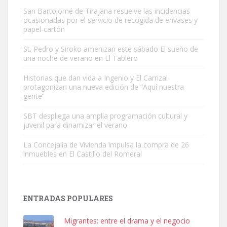
San Bartolomé de Tirajana resuelve las incidencias
ocasionadas por el servicio de recogida de envases y
papel-cartón
St. Pedro y Siroko amenizan este sábado El sueño de
una noche de verano en El Tablero
Gato manso encontrado
Este gato macho ha aparecido en la calle hace menos de un mes,
Historias que dan vida a Ingenio y El Carrizal
protagonizan una nueva edición de “Aquí nuestra
es muy manso y extremadamente cari...
gente”
Leales.org » Gran Canaria
|
9.7.2025
SBT despliega una amplia programación cultural y
juvenil para dinamizar el verano
La Concejalía de Vivienda impulsa la compra de 26
inmuebles en El Castillo del Romeral
Adopción urgente
Busco adopción responsable para mi perra. Pastor alemán,
ENTRADAS POPULARES
hembra, 4 años. Por motivos personales ...
Leales.org » Gran Canaria
|
6.7.2025
Migrantes: entre el drama y el negocio