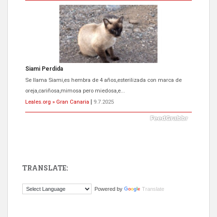
Siami Perdida
Se llama Siami,es hembra de 4 años,esterilizada con marca de
oreja,cariñosa,mimosa pero miedosa,e...
Leales.org » Gran Canaria
|
9.7.2025
TRANSLATE:
ADOPCIÓN URGENTE GATA TEROR GRAN CANARIA
Powered by
Translate
El ayuntamiento se va a llevar a Los Gatos callejeros de la zona los
próximos días, ella incluida...
Leales.org » Gran Canaria
|
9.7.2025