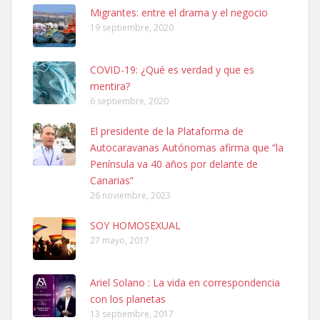
Leales.org » Gran Canaria
|
6.7.2025
Migrantes: entre el drama y el negocio
19 septiembre, 2020
COVID-19: ¿Qué es verdad y que es
mentira?
6 septiembre, 2020
SHIBA PERDIDO AVDA JOSE MESA Y LOPEZ
El presidente de la Plataforma de
PERRO MACHO RAZA SHIBA CON MICROCHIP PERDIDO HOY
Autocaravanas Autónomas afirma que “la
06/07/2025 ZONA MESA Y LOPEZ. ES MUY ASUSTADIZO
Península va 40 años por delante de
Leales.org » Gran Canaria
|
6.7.2025
Canarias”
26 noviembre, 2023
SOY HOMOSEXUAL
27 mayo, 2017
Ariel Solano : La vida en correspondencia
Ninfa perdida
con los planetas
El día 5 se los perdió una ninfa papillera, asustada tiene miedo a la
13 septiembre, 2017
calle, se perdió por la zon...