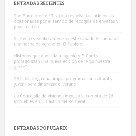
ENTRADAS RECIENTES
San Bartolomé de Tirajana resuelve las incidencias
ocasionadas por el servicio de recogida de envases y
papel-cartón
St. Pedro y Siroko amenizan este sábado El sueño de
una noche de verano en El Tablero
Gato manso encontrado
Este gato macho ha aparecido en la calle hace menos de un mes,
Historias que dan vida a Ingenio y El Carrizal
protagonizan una nueva edición de “Aquí nuestra
es muy manso y extremadamente cari...
gente”
Leales.org » Gran Canaria
|
9.7.2025
SBT despliega una amplia programación cultural y
juvenil para dinamizar el verano
La Concejalía de Vivienda impulsa la compra de 26
inmuebles en El Castillo del Romeral
Adopción urgente
Busco adopción responsable para mi perra. Pastor alemán,
ENTRADAS POPULARES
hembra, 4 años. Por motivos personales ...