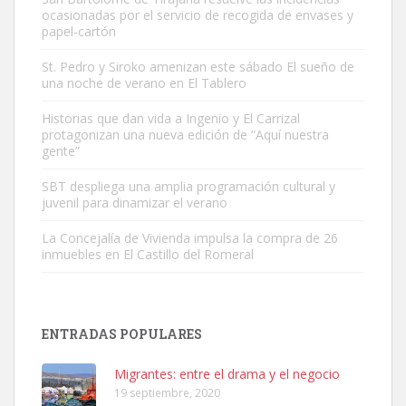
ocasionadas por el servicio de recogida de envases y
papel-cartón
St. Pedro y Siroko amenizan este sábado El sueño de
una noche de verano en El Tablero
Gato manso encontrado
Este gato macho ha aparecido en la calle hace menos de un mes,
Historias que dan vida a Ingenio y El Carrizal
protagonizan una nueva edición de “Aquí nuestra
es muy manso y extremadamente cari...
gente”
Leales.org » Gran Canaria
|
9.7.2025
SBT despliega una amplia programación cultural y
juvenil para dinamizar el verano
La Concejalía de Vivienda impulsa la compra de 26
inmuebles en El Castillo del Romeral
Adopción urgente
Busco adopción responsable para mi perra. Pastor alemán,
ENTRADAS POPULARES
hembra, 4 años. Por motivos personales ...
Leales.org » Gran Canaria
|
6.7.2025
Migrantes: entre el drama y el negocio
19 septiembre, 2020