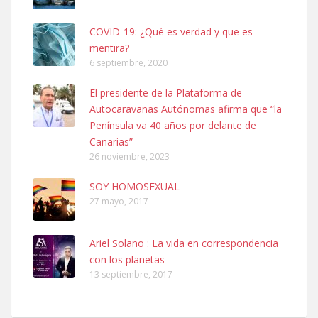
COVID-19: ¿Qué es verdad y que es
mentira?
6 septiembre, 2020
SHIBA PERDIDO AVDA JOSE MESA Y LOPEZ
El presidente de la Plataforma de
PERRO MACHO RAZA SHIBA CON MICROCHIP PERDIDO HOY
Autocaravanas Autónomas afirma que “la
06/07/2025 ZONA MESA Y LOPEZ. ES MUY ASUSTADIZO
Península va 40 años por delante de
Leales.org » Gran Canaria
|
6.7.2025
Canarias”
26 noviembre, 2023
SOY HOMOSEXUAL
27 mayo, 2017
Ariel Solano : La vida en correspondencia
Ninfa perdida
con los planetas
El día 5 se los perdió una ninfa papillera, asustada tiene miedo a la
13 septiembre, 2017
calle, se perdió por la zon...
Leales.org » Gran Canaria
|
6.7.2025