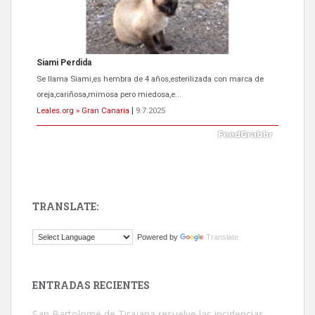
Siami Perdida
Se llama Siami,es hembra de 4 años,esterilizada con marca de
oreja,cariñosa,mimosa pero miedosa,e...
Leales.org » Gran Canaria
|
9.7.2025
TRANSLATE:
ADOPCIÓN URGENTE GATA TEROR GRAN CANARIA
Powered by
Translate
El ayuntamiento se va a llevar a Los Gatos callejeros de la zona los
próximos días, ella incluida...
Leales.org » Gran Canaria
|
9.7.2025
ENTRADAS RECIENTES
San Bartolomé de Tirajana resuelve las incidencias