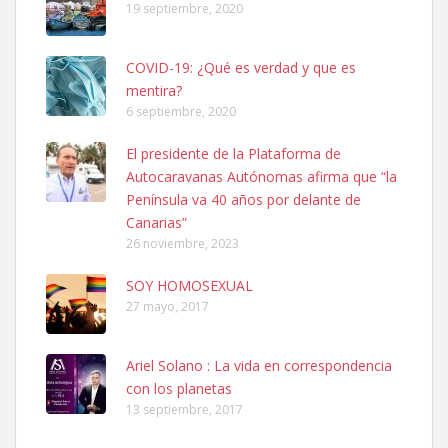
19 septiembre, 2020
Leales.org » Gran Canaria
|
6.7.2025
COVID-19: ¿Qué es verdad y que es
mentira?
6 septiembre, 2020
El presidente de la Plataforma de
Autocaravanas Autónomas afirma que “la
Ninfa perdida
Península va 40 años por delante de
El día 5 se los perdió una ninfa papillera, asustada tiene miedo a la
Canarias”
calle, se perdió por la zon...
26 noviembre, 2023
Leales.org » Gran Canaria
|
6.7.2025
SOY HOMOSEXUAL
27 mayo, 2017
Ariel Solano : La vida en correspondencia
con los planetas
13 septiembre, 2017
Adopcion
Busco casa de acogida para mi perrita ya que por temas de trabajo