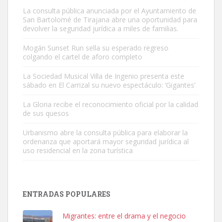
Leales.org » Gran Canaria
|
9.7.2025
La consulta pública anunciada por el Ayuntamiento de
San Bartolomé de Tirajana abre una oportunidad para
devolver la seguridad jurídica a miles de familias.
Mogán Sunset Run sella su esperado regreso
colgando el cartel de aforo completo
La Sociedad Musical Villa de Ingenio presenta este
Adopción urgente
sábado en El Carrizal su nuevo espectáculo: ‘Gigantes’
Busco adopción responsable para mi perra. Pastor alemán,
La Gloria recibe el reconocimiento oficial por la calidad
hembra, 4 años. Por motivos personales ...
de sus quesos
Leales.org » Gran Canaria
|
6.7.2025
Urbanismo abre la consulta pública para elaborar la
ordenanza que aportará mayor seguridad jurídica al
uso residencial en la zona turística
ENTRADAS POPULARES
SHIBA PERDIDO AVDA JOSE MESA Y LOPEZ
PERRO MACHO RAZA SHIBA CON MICROCHIP PERDIDO HOY
Migrantes: entre el drama y el negocio
06/07/2025 ZONA MESA Y LOPEZ. ES MUY ASUSTADIZO