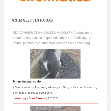
ANIMALES SIN HOGAR
RED CANARIA DE ANIMALES SIN HOGAR » Adopta, no le
Minni desaparecido
abandones y cuídale responsablemente. Difunde aquí un
» Míralo en todos los navegadores y en Google Play con Leales.org
animal perdido o en adopción, subiéndolo a Leales.org
o en todas las redes sociales c...
Leales.org » Gran Canaria
|
9.7.2025
Siami Perdida
Se llama Siami,es hembra de 4 años,esterilizada con marca de
oreja,cariñosa,mimosa pero miedosa,e...
Leales.org » Gran Canaria
|
9.7.2025