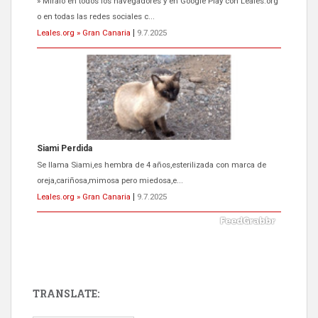
» Míralo en todos los navegadores y en Google Play con Leales.org
o en todas las redes sociales c...
Leales.org » Gran Canaria
|
9.7.2025
Siami Perdida
Se llama Siami,es hembra de 4 años,esterilizada con marca de
oreja,cariñosa,mimosa pero miedosa,e...
Leales.org » Gran Canaria
|
9.7.2025
TRANSLATE:
ADOPCIÓN URGENTE GATA TEROR GRAN CANARIA