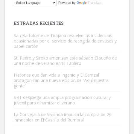
Powered by
Translate
El ayuntamiento se va a llevar a Los Gatos callejeros de la zona los
próximos días, ella incluida...
Leales.org » Gran Canaria
|
9.7.2025
ENTRADAS RECIENTES
San Bartolomé de Tirajana resuelve las incidencias
ocasionadas por el servicio de recogida de envases y
papel-cartón
St. Pedro y Siroko amenizan este sábado El sueño de
una noche de verano en El Tablero
Gato manso encontrado
Este gato macho ha aparecido en la calle hace menos de un mes,
Historias que dan vida a Ingenio y El Carrizal
protagonizan una nueva edición de “Aquí nuestra
es muy manso y extremadamente cari...
gente”
Leales.org » Gran Canaria
|
9.7.2025
SBT despliega una amplia programación cultural y
juvenil para dinamizar el verano
La Concejalía de Vivienda impulsa la compra de 26
inmuebles en El Castillo del Romeral