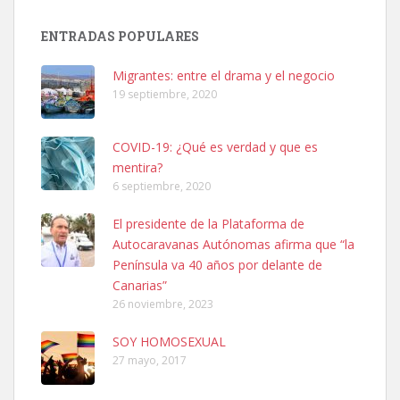
Adopción urgente
Busco adopción responsable para mi perra. Pastor alemán,
ENTRADAS POPULARES
hembra, 4 años. Por motivos personales ...
Leales.org » Gran Canaria
|
6.7.2025
Migrantes: entre el drama y el negocio
19 septiembre, 2020
COVID-19: ¿Qué es verdad y que es
mentira?
6 septiembre, 2020
SHIBA PERDIDO AVDA JOSE MESA Y LOPEZ
El presidente de la Plataforma de
PERRO MACHO RAZA SHIBA CON MICROCHIP PERDIDO HOY
Autocaravanas Autónomas afirma que “la
06/07/2025 ZONA MESA Y LOPEZ. ES MUY ASUSTADIZO
Península va 40 años por delante de
Leales.org » Gran Canaria
|
6.7.2025
Canarias”
26 noviembre, 2023
SOY HOMOSEXUAL
27 mayo, 2017