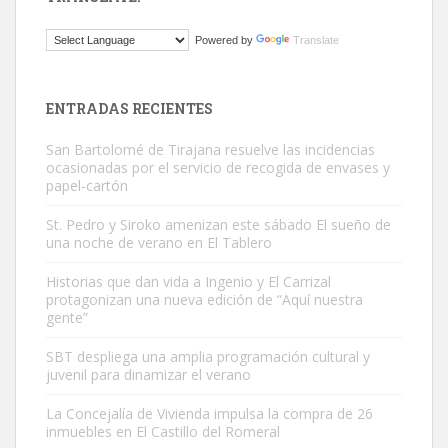
ADOPCIÓN URGENTE GATA TEROR GRAN CANARIA
Powered by
Translate
El ayuntamiento se va a llevar a Los Gatos callejeros de la zona los
próximos días, ella incluida...
Leales.org » Gran Canaria
|
9.7.2025
ENTRADAS RECIENTES
San Bartolomé de Tirajana resuelve las incidencias
ocasionadas por el servicio de recogida de envases y
papel-cartón
St. Pedro y Siroko amenizan este sábado El sueño de
una noche de verano en El Tablero
Gato manso encontrado
Este gato macho ha aparecido en la calle hace menos de un mes,
Historias que dan vida a Ingenio y El Carrizal
protagonizan una nueva edición de “Aquí nuestra
es muy manso y extremadamente cari...
gente”
Leales.org » Gran Canaria
|
9.7.2025
SBT despliega una amplia programación cultural y
juvenil para dinamizar el verano
La Concejalía de Vivienda impulsa la compra de 26
inmuebles en El Castillo del Romeral