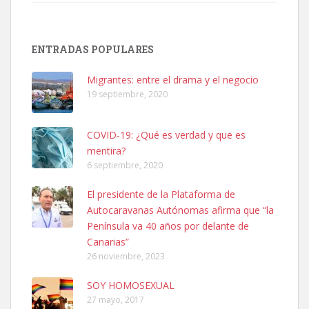
Adopción urgente
Busco adopción responsable para mi perra. Pastor alemán,
ENTRADAS POPULARES
hembra, 4 años. Por motivos personales ...
Leales.org » Gran Canaria
|
6.7.2025
Migrantes: entre el drama y el negocio
19 septiembre, 2020
COVID-19: ¿Qué es verdad y que es
mentira?
6 septiembre, 2020
SHIBA PERDIDO AVDA JOSE MESA Y LOPEZ
El presidente de la Plataforma de
PERRO MACHO RAZA SHIBA CON MICROCHIP PERDIDO HOY
Autocaravanas Autónomas afirma que “la
06/07/2025 ZONA MESA Y LOPEZ. ES MUY ASUSTADIZO
Península va 40 años por delante de
Leales.org » Gran Canaria
|
6.7.2025
Canarias”
26 noviembre, 2023
SOY HOMOSEXUAL
27 mayo, 2017