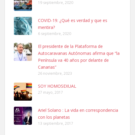
19 septiembre, 2020
COVID-19: ¿Qué es verdad y que es
mentira?
6 septiembre, 2020
SHIBA PERDIDO AVDA JOSE MESA Y LOPEZ
El presidente de la Plataforma de
PERRO MACHO RAZA SHIBA CON MICROCHIP PERDIDO HOY
Autocaravanas Autónomas afirma que “la
06/07/2025 ZONA MESA Y LOPEZ. ES MUY ASUSTADIZO
Península va 40 años por delante de
Leales.org » Gran Canaria
|
6.7.2025
Canarias”
26 noviembre, 2023
SOY HOMOSEXUAL
27 mayo, 2017
Ariel Solano : La vida en correspondencia
Ninfa perdida
con los planetas
El día 5 se los perdió una ninfa papillera, asustada tiene miedo a la
13 septiembre, 2017
calle, se perdió por la zon...
Leales.org » Gran Canaria
|
6.7.2025