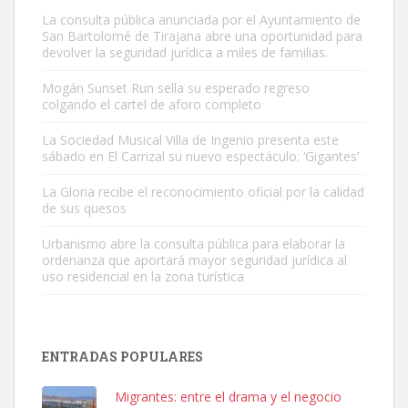
La consulta pública anunciada por el Ayuntamiento de
San Bartolomé de Tirajana abre una oportunidad para
devolver la seguridad jurídica a miles de familias.
Mogán Sunset Run sella su esperado regreso
colgando el cartel de aforo completo
Gato manso encontrado
Este gato macho ha aparecido en la calle hace menos de un mes,
La Sociedad Musical Villa de Ingenio presenta este
sábado en El Carrizal su nuevo espectáculo: ‘Gigantes’
es muy manso y extremadamente cari...
Leales.org » Gran Canaria
|
9.7.2025
La Gloria recibe el reconocimiento oficial por la calidad
de sus quesos
Urbanismo abre la consulta pública para elaborar la
ordenanza que aportará mayor seguridad jurídica al
uso residencial en la zona turística
Adopción urgente
Busco adopción responsable para mi perra. Pastor alemán,
ENTRADAS POPULARES
hembra, 4 años. Por motivos personales ...
Leales.org » Gran Canaria
|
6.7.2025
Migrantes: entre el drama y el negocio