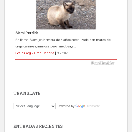
Siami Perdida
Se llama Siami,es hembra de 4 años,esterilizada con marca de
oreja,cariñosa,mimosa pero miedosa,e...
Leales.org » Gran Canaria
|
9.7.2025
TRANSLATE:
ADOPCIÓN URGENTE GATA TEROR GRAN CANARIA
Powered by
Translate
El ayuntamiento se va a llevar a Los Gatos callejeros de la zona los
próximos días, ella incluida...
Leales.org » Gran Canaria
|
9.7.2025
ENTRADAS RECIENTES