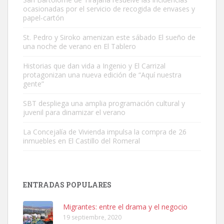
ocasionadas por el servicio de recogida de envases y
papel-cartón
St. Pedro y Siroko amenizan este sábado El sueño de
una noche de verano en El Tablero
Gato manso encontrado
Historias que dan vida a Ingenio y El Carrizal
protagonizan una nueva edición de “Aquí nuestra
Este gato macho ha aparecido en la calle hace menos de un mes,
gente”
es muy manso y extremadamente cari...
Leales.org » Gran Canaria
|
9.7.2025
SBT despliega una amplia programación cultural y
juvenil para dinamizar el verano
La Concejalía de Vivienda impulsa la compra de 26
inmuebles en El Castillo del Romeral
Adopción urgente
ENTRADAS POPULARES
Busco adopción responsable para mi perra. Pastor alemán,
hembra, 4 años. Por motivos personales ...
Migrantes: entre el drama y el negocio
Leales.org » Gran Canaria
|
6.7.2025
19 septiembre, 2020