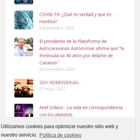
COVID-19: ¿Qué es verdad y que es
mentira?
6 septiembre, 2020
El presidente de la Plataforma de
SHIBA PERDIDO AVDA JOSE MESA Y LOPEZ
Autocaravanas Autónomas afirma que “la
PERRO MACHO RAZA SHIBA CON MICROCHIP PERDIDO HOY
Península va 40 años por delante de
06/07/2025 ZONA MESA Y LOPEZ. ES MUY ASUSTADIZO
Canarias”
Leales.org » Gran Canaria
|
6.7.2025
26 noviembre, 2023
SOY HOMOSEXUAL
27 mayo, 2017
Ariel Solano : La vida en correspondencia
con los planetas
Ninfa perdida
13 septiembre, 2017
El día 5 se los perdió una ninfa papillera, asustada tiene miedo a la
Utilizamos cookies para optimizar nuestro sitio web y
calle, se perdió por la zon...
nuestro servicio.
Política de cookies
Leales.org » Gran Canaria
|
6.7.2025