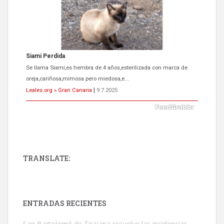
Siami Perdida
Se llama Siami,es hembra de 4 años,esterilizada con marca de
oreja,cariñosa,mimosa pero miedosa,e...
Leales.org » Gran Canaria
|
9.7.2025
TRANSLATE:
ADOPCIÓN URGENTE GATA TEROR GRAN CANARIA
El ayuntamiento se va a llevar a Los Gatos callejeros de la zona los
próximos días, ella incluida...
ENTRADAS RECIENTES
Leales.org » Gran Canaria
|
9.7.2025
San Bartolomé de Tirajana resuelve las incidencias