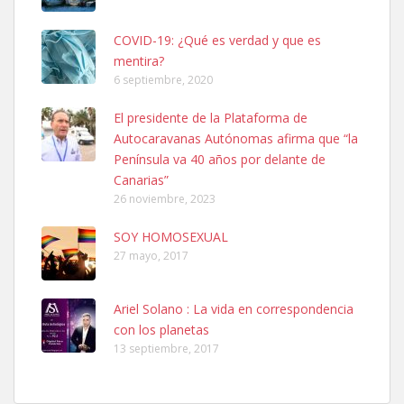
COVID-19: ¿Qué es verdad y que es
mentira?
6 septiembre, 2020
SHIBA PERDIDO AVDA JOSE MESA Y LOPEZ
El presidente de la Plataforma de
PERRO MACHO RAZA SHIBA CON MICROCHIP PERDIDO HOY
Autocaravanas Autónomas afirma que “la
06/07/2025 ZONA MESA Y LOPEZ. ES MUY ASUSTADIZO
Península va 40 años por delante de
Leales.org » Gran Canaria
|
6.7.2025
Canarias”
26 noviembre, 2023
SOY HOMOSEXUAL
27 mayo, 2017
Ariel Solano : La vida en correspondencia
Ninfa perdida
con los planetas
El día 5 se los perdió una ninfa papillera, asustada tiene miedo a la
13 septiembre, 2017
calle, se perdió por la zon...
Leales.org » Gran Canaria
|
6.7.2025