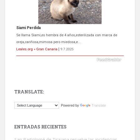
Siami Perdida
Se llama Siami,es hembra de 4 años,esterilizada con marca de
oreja,cariñosa,mimosa pero miedosa,e...
Leales.org » Gran Canaria
|
9.7.2025
TRANSLATE:
ADOPCIÓN URGENTE GATA TEROR GRAN CANARIA
Powered by
Translate
El ayuntamiento se va a llevar a Los Gatos callejeros de la zona los
próximos días, ella incluida...
Leales.org » Gran Canaria
|
9.7.2025
ENTRADAS RECIENTES
San Bartolomé de Tirajana resuelve las incidencias