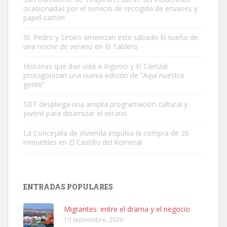
ocasionadas por el servicio de recogida de envases y
papel-cartón
St. Pedro y Siroko amenizan este sábado El sueño de
una noche de verano en El Tablero
Gato manso encontrado
Este gato macho ha aparecido en la calle hace menos de un mes,
Historias que dan vida a Ingenio y El Carrizal
protagonizan una nueva edición de “Aquí nuestra
es muy manso y extremadamente cari...
gente”
Leales.org » Gran Canaria
|
9.7.2025
SBT despliega una amplia programación cultural y
juvenil para dinamizar el verano
La Concejalía de Vivienda impulsa la compra de 26
inmuebles en El Castillo del Romeral
Adopción urgente
Busco adopción responsable para mi perra. Pastor alemán,
ENTRADAS POPULARES
hembra, 4 años. Por motivos personales ...
Leales.org » Gran Canaria
|
6.7.2025
Migrantes: entre el drama y el negocio
19 septiembre, 2020