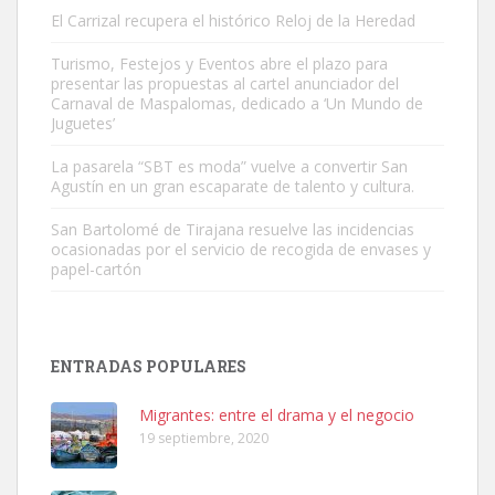
El Carrizal recupera el histórico Reloj de la Heredad
Turismo, Festejos y Eventos abre el plazo para
Adopción urgente
presentar las propuestas al cartel anunciador del
Busco adopción responsable para mi perra. Pastor alemán,
Carnaval de Maspalomas, dedicado a ‘Un Mundo de
Juguetes’
hembra, 4 años. Por motivos personales ...
Leales.org » Gran Canaria
|
6.7.2025
La pasarela “SBT es moda” vuelve a convertir San
Agustín en un gran escaparate de talento y cultura.
San Bartolomé de Tirajana resuelve las incidencias
ocasionadas por el servicio de recogida de envases y
papel-cartón
SHIBA PERDIDO AVDA JOSE MESA Y LOPEZ
PERRO MACHO RAZA SHIBA CON MICROCHIP PERDIDO HOY
ENTRADAS POPULARES
06/07/2025 ZONA MESA Y LOPEZ. ES MUY ASUSTADIZO
Leales.org » Gran Canaria
|
6.7.2025
Migrantes: entre el drama y el negocio
19 septiembre, 2020