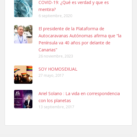
COVID-19: ¿Qué es verdad y que es
mentira?
6 septiembre, 2020
Ninfa perdida
El presidente de la Plataforma de
El día 5 se los perdió una ninfa papillera, asustada tiene miedo a la
Autocaravanas Autónomas afirma que “la
calle, se perdió por la zon...
Península va 40 años por delante de
Leales.org » Gran Canaria
|
6.7.2025
Canarias”
26 noviembre, 2023
SOY HOMOSEXUAL
27 mayo, 2017
Ariel Solano : La vida en correspondencia
Adopcion
con los planetas
Busco casa de acogida para mi perrita ya que por temas de trabajo
13 septiembre, 2017
no la puedo tener. Solo gente r...
Leales.org » Gran Canaria
|
4.7.2025