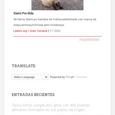
ADOPCIÓN URGENTE GATA TEROR GRAN CANARIA
El ayuntamiento se va a llevar a Los Gatos callejeros de la zona los
próximos días, ella incluida...
Leales.org » Gran Canaria
|
9.7.2025
TRANSLATE:
Gato manso encontrado
Powered by
Translate
Este gato macho ha aparecido en la calle hace menos de un mes,
es muy manso y extremadamente cari...
Leales.org » Gran Canaria
|
9.7.2025
ENTRADAS RECIENTES
Tierra Firme cumple dos años con 400 jóvenes
africanos formados en sus países de origen