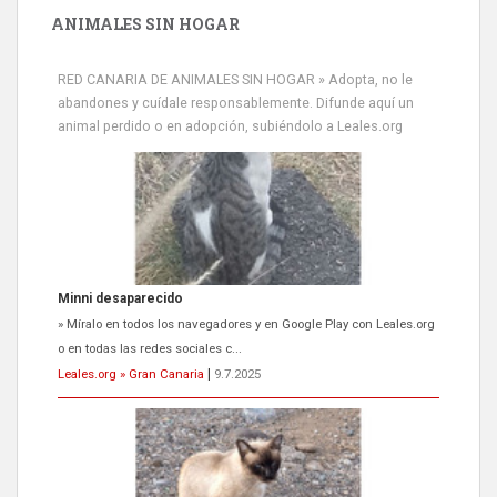
ANIMALES SIN HOGAR
RED CANARIA DE ANIMALES SIN HOGAR » Adopta, no le
abandones y cuídale responsablemente. Difunde aquí un
animal perdido o en adopción, subiéndolo a Leales.org
Siami Perdida
Se llama Siami,es hembra de 4 años,esterilizada con marca de
oreja,cariñosa,mimosa pero miedosa,e...
Leales.org » Gran Canaria
|
9.7.2025