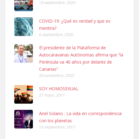
19 septiembre, 2020
COVID-19: ¿Qué es verdad y que es
mentira?
6 septiembre, 2020
SHIBA PERDIDO AVDA JOSE MESA Y LOPEZ
El presidente de la Plataforma de
PERRO MACHO RAZA SHIBA CON MICROCHIP PERDIDO HOY
Autocaravanas Autónomas afirma que “la
06/07/2025 ZONA MESA Y LOPEZ. ES MUY ASUSTADIZO
Península va 40 años por delante de
Leales.org » Gran Canaria
|
6.7.2025
Canarias”
26 noviembre, 2023
SOY HOMOSEXUAL
27 mayo, 2017
Ariel Solano : La vida en correspondencia
Ninfa perdida
con los planetas
El día 5 se los perdió una ninfa papillera, asustada tiene miedo a la
13 septiembre, 2017
calle, se perdió por la zon...
Leales.org » Gran Canaria
|
6.7.2025