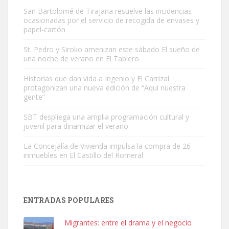
San Bartolomé de Tirajana resuelve las incidencias
ocasionadas por el servicio de recogida de envases y
papel-cartón
St. Pedro y Siroko amenizan este sábado El sueño de
una noche de verano en El Tablero
Gato manso encontrado
Este gato macho ha aparecido en la calle hace menos de un mes,
Historias que dan vida a Ingenio y El Carrizal
protagonizan una nueva edición de “Aquí nuestra
es muy manso y extremadamente cari...
gente”
Leales.org » Gran Canaria
|
9.7.2025
SBT despliega una amplia programación cultural y
juvenil para dinamizar el verano
La Concejalía de Vivienda impulsa la compra de 26
inmuebles en El Castillo del Romeral
Adopción urgente
Busco adopción responsable para mi perra. Pastor alemán,
ENTRADAS POPULARES
hembra, 4 años. Por motivos personales ...
Leales.org » Gran Canaria
|
6.7.2025
Migrantes: entre el drama y el negocio