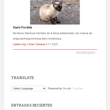
Siami Perdida
Se llama Siami,es hembra de 4 años,esterilizada con marca de
oreja,cariñosa,mimosa pero miedosa,e...
Leales.org » Gran Canaria
|
9.7.2025
TRANSLATE:
ADOPCIÓN URGENTE GATA TEROR GRAN CANARIA
Powered by
Translate
El ayuntamiento se va a llevar a Los Gatos callejeros de la zona los
próximos días, ella incluida...
Leales.org » Gran Canaria
|
9.7.2025
ENTRADAS RECIENTES