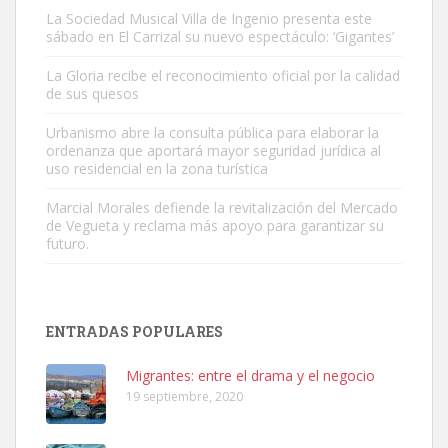
La Sociedad Musical Villa de Ingenio presenta este
sábado en El Carrizal su nuevo espectáculo: ‘Gigantes’
Gato manso encontrado
La Gloria recibe el reconocimiento oficial por la calidad
Este gato macho ha aparecido en la calle hace menos de un mes,
de sus quesos
es muy manso y extremadamente cari...
Urbanismo abre la consulta pública para elaborar la
Leales.org » Gran Canaria
|
9.7.2025
ordenanza que aportará mayor seguridad jurídica al
uso residencial en la zona turística
Marcial Morales defiende la revitalización del Mercado
de Vegueta y reclama más apoyo para garantizar su
futuro.
Adopción urgente
Busco adopción responsable para mi perra. Pastor alemán,
ENTRADAS POPULARES
hembra, 4 años. Por motivos personales ...
Leales.org » Gran Canaria
|
6.7.2025
Migrantes: entre el drama y el negocio
19 septiembre, 2020