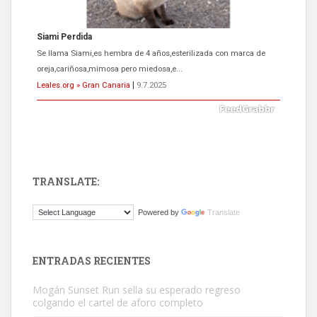
Siami Perdida
Se llama Siami,es hembra de 4 años,esterilizada con marca de
oreja,cariñosa,mimosa pero miedosa,e...
Leales.org » Gran Canaria
|
9.7.2025
TRANSLATE:
ADOPCIÓN URGENTE GATA TEROR GRAN CANARIA
Powered by
Translate
El ayuntamiento se va a llevar a Los Gatos callejeros de la zona los
próximos días, ella incluida...
Leales.org » Gran Canaria
|
9.7.2025
ENTRADAS RECIENTES
Mogán Sunset Run sella su esperado regreso
colgando el cartel de aforo completo