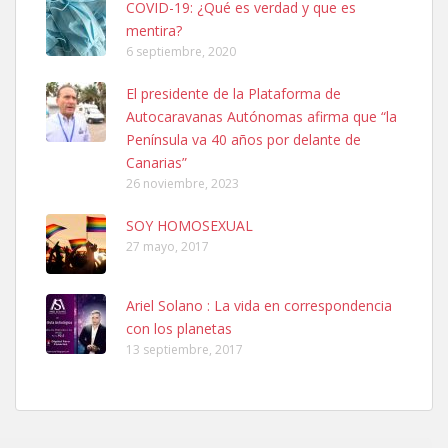
COVID-19: ¿Qué es verdad y que es
mentira?
6 septiembre, 2020
SHIBA PERDIDO AVDA JOSE MESA Y LOPEZ
El presidente de la Plataforma de
PERRO MACHO RAZA SHIBA CON MICROCHIP PERDIDO HOY
Autocaravanas Autónomas afirma que “la
06/07/2025 ZONA MESA Y LOPEZ. ES MUY ASUSTADIZO
Península va 40 años por delante de
Leales.org » Gran Canaria
|
6.7.2025
Canarias”
26 noviembre, 2023
SOY HOMOSEXUAL
27 mayo, 2017
Ariel Solano : La vida en correspondencia
Ninfa perdida
con los planetas
El día 5 se los perdió una ninfa papillera, asustada tiene miedo a la
13 septiembre, 2017
calle, se perdió por la zon...
Leales.org » Gran Canaria
|
6.7.2025