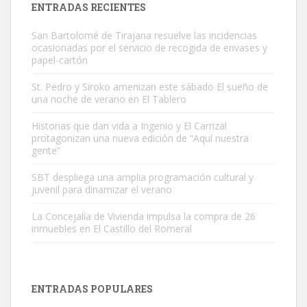
ENTRADAS RECIENTES
Leales.org » Gran Canaria
|
9.7.2025
San Bartolomé de Tirajana resuelve las incidencias
ocasionadas por el servicio de recogida de envases y
papel-cartón
St. Pedro y Siroko amenizan este sábado El sueño de
una noche de verano en El Tablero
Historias que dan vida a Ingenio y El Carrizal
Adopción urgente
protagonizan una nueva edición de “Aquí nuestra
Busco adopción responsable para mi perra. Pastor alemán,
gente”
hembra, 4 años. Por motivos personales ...
Leales.org » Gran Canaria
|
6.7.2025
SBT despliega una amplia programación cultural y
juvenil para dinamizar el verano
La Concejalía de Vivienda impulsa la compra de 26
inmuebles en El Castillo del Romeral
SHIBA PERDIDO AVDA JOSE MESA Y LOPEZ
ENTRADAS POPULARES
PERRO MACHO RAZA SHIBA CON MICROCHIP PERDIDO HOY