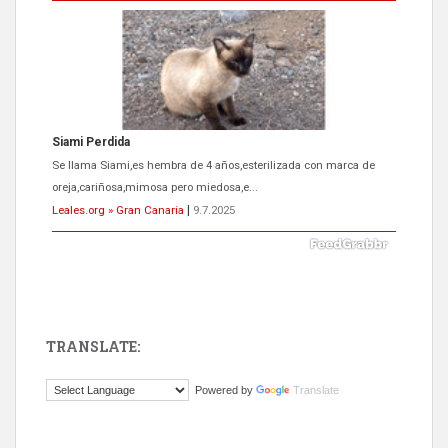
Leales.org » Gran Canaria
|
9.7.2025
ADOPCIÓN URGENTE GATA TEROR GRAN CANARIA
El ayuntamiento se va a llevar a Los Gatos callejeros de la zona los
próximos días, ella incluida...
Leales.org » Gran Canaria
|
9.7.2025
TRANSLATE:
Powered by
Translate
Gato manso encontrado
Este gato macho ha aparecido en la calle hace menos de un mes,
es muy manso y extremadamente cari...