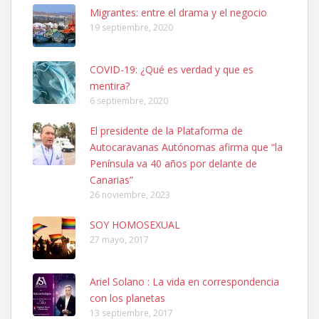
06/07/2025 ZONA MESA Y LOPEZ. ES MUY ASUSTADIZO
Migrantes: entre el drama y el negocio
Leales.org » Gran Canaria
|
6.7.2025
19 septiembre, 2020
COVID-19: ¿Qué es verdad y que es
mentira?
6 septiembre, 2020
El presidente de la Plataforma de
Ninfa perdida
Autocaravanas Autónomas afirma que “la
El día 5 se los perdió una ninfa papillera, asustada tiene miedo a la
Península va 40 años por delante de
calle, se perdió por la zon...
Canarias”
Leales.org » Gran Canaria
|
6.7.2025
26 noviembre, 2023
SOY HOMOSEXUAL
27 mayo, 2017
Ariel Solano : La vida en correspondencia
con los planetas
Adopcion
13 septiembre, 2017