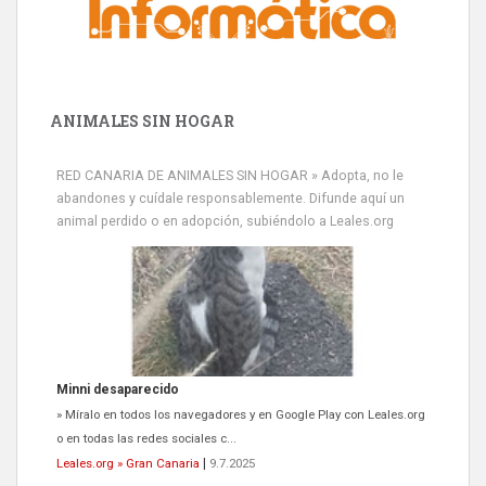
ANIMALES SIN HOGAR
Minni desaparecido
RED CANARIA DE ANIMALES SIN HOGAR » Adopta, no le
» Míralo en todos los navegadores y en Google Play con Leales.org
abandones y cuídale responsablemente. Difunde aquí un
o en todas las redes sociales c...
animal perdido o en adopción, subiéndolo a Leales.org
Leales.org » Gran Canaria
|
9.7.2025
Siami Perdida
Se llama Siami,es hembra de 4 años,esterilizada con marca de
oreja,cariñosa,mimosa pero miedosa,e...