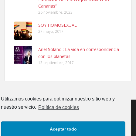
Leales.org » Gran Canaria
|
6.7.2025
Canarias”
26 noviembre, 2023
SOY HOMOSEXUAL
27 mayo, 2017
Ariel Solano : La vida en correspondencia
Ninfa perdida
con los planetas
El día 5 se los perdió una ninfa papillera, asustada tiene miedo a la
13 septiembre, 2017
calle, se perdió por la zon...
Leales.org » Gran Canaria
|
6.7.2025
Utilizamos cookies para optimizar nuestro sitio web y
nuestro servicio.
Política de cookies
Adopcion
CONTACTO
AVISO LEGAL
POLÍTICA DE PRIVACIDAD
Busco casa de acogida para mi perrita ya que por temas de trabajo
Aceptar todo
no la puedo tener. Solo gente r...