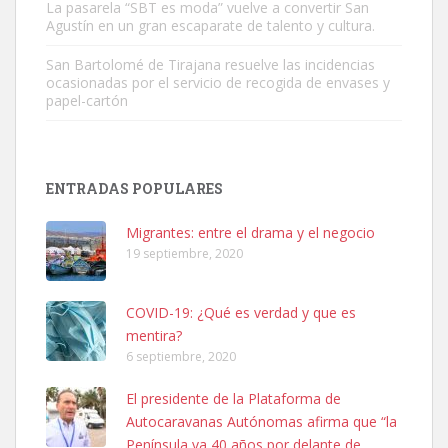
La pasarela “SBT es moda” vuelve a convertir San
Agustín en un gran escaparate de talento y cultura.
San Bartolomé de Tirajana resuelve las incidencias
ocasionadas por el servicio de recogida de envases y
papel-cartón
Adopción urgente
Busco adopción responsable para mi perra. Pastor alemán,
ENTRADAS POPULARES
hembra, 4 años. Por motivos personales ...
Leales.org » Gran Canaria
|
6.7.2025
Migrantes: entre el drama y el negocio
19 septiembre, 2020
COVID-19: ¿Qué es verdad y que es
mentira?
6 septiembre, 2020
SHIBA PERDIDO AVDA JOSE MESA Y LOPEZ
El presidente de la Plataforma de
PERRO MACHO RAZA SHIBA CON MICROCHIP PERDIDO HOY
Autocaravanas Autónomas afirma que “la
06/07/2025 ZONA MESA Y LOPEZ. ES MUY ASUSTADIZO
Península va 40 años por delante de