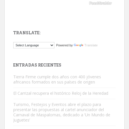
TRANSLATE:
ADOPCIÓN URGENTE GATA TEROR GRAN CANARIA
Powered by
Translate
El ayuntamiento se va a llevar a Los Gatos callejeros de la zona los
próximos días, ella incluida...
Leales.org » Gran Canaria
|
9.7.2025
ENTRADAS RECIENTES
Tierra Firme cumple dos años con 400 jóvenes
africanos formados en sus países de origen
El Carrizal recupera el histórico Reloj de la Heredad
Turismo, Festejos y Eventos abre el plazo para
Gato manso encontrado
presentar las propuestas al cartel anunciador del
Este gato macho ha aparecido en la calle hace menos de un mes,
Carnaval de Maspalomas, dedicado a ‘Un Mundo de
Juguetes’
es muy manso y extremadamente cari...
Leales.org » Gran Canaria
|
9.7.2025