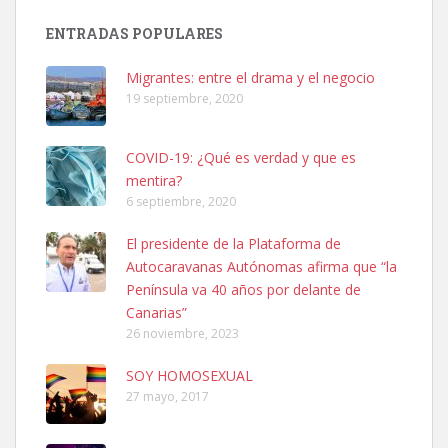
El día 5 se los perdió una ninfa papillera, asustada tiene miedo a la
ENTRADAS POPULARES
calle, se perdió por la zon...
Leales.org » Gran Canaria
|
6.7.2025
Migrantes: entre el drama y el negocio
19 septiembre, 2020
COVID-19: ¿Qué es verdad y que es
mentira?
6 septiembre, 2020
Adopcion
El presidente de la Plataforma de
Busco casa de acogida para mi perrita ya que por temas de trabajo
Autocaravanas Autónomas afirma que “la
no la puedo tener. Solo gente r...
Península va 40 años por delante de
Leales.org » Gran Canaria
|
4.7.2025
Canarias”
26 noviembre, 2023
SOY HOMOSEXUAL
27 mayo, 2017