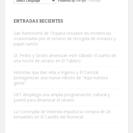
Powered by
Translate
Busco adopción responsable para mi perra. Pastor alemán,
hembra, 4 años. Por motivos personales ...
Leales.org » Gran Canaria
|
6.7.2025
ENTRADAS RECIENTES
San Bartolomé de Tirajana resuelve las incidencias
ocasionadas por el servicio de recogida de envases y
papel-cartón
St. Pedro y Siroko amenizan este sábado El sueño de
una noche de verano en El Tablero
SHIBA PERDIDO AVDA JOSE MESA Y LOPEZ
PERRO MACHO RAZA SHIBA CON MICROCHIP PERDIDO HOY
Historias que dan vida a Ingenio y El Carrizal
protagonizan una nueva edición de “Aquí nuestra
06/07/2025 ZONA MESA Y LOPEZ. ES MUY ASUSTADIZO
gente”
Leales.org » Gran Canaria
|
6.7.2025
SBT despliega una amplia programación cultural y
juvenil para dinamizar el verano
La Concejalía de Vivienda impulsa la compra de 26
inmuebles en El Castillo del Romeral
Ninfa perdida