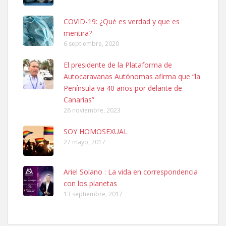
COVID-19: ¿Qué es verdad y que es
mentira?
6 septiembre, 2020
El presidente de la Plataforma de
SHIBA PERDIDO AVDA JOSE MESA Y LOPEZ
Autocaravanas Autónomas afirma que “la
PERRO MACHO RAZA SHIBA CON MICROCHIP PERDIDO HOY
Península va 40 años por delante de
06/07/2025 ZONA MESA Y LOPEZ. ES MUY ASUSTADIZO
Canarias”
Leales.org » Gran Canaria
|
6.7.2025
26 noviembre, 2023
SOY HOMOSEXUAL
27 mayo, 2017
Ariel Solano : La vida en correspondencia
con los planetas
Ninfa perdida
13 septiembre, 2017
El día 5 se los perdió una ninfa papillera, asustada tiene miedo a la
calle, se perdió por la zon...
Leales.org » Gran Canaria
|
6.7.2025