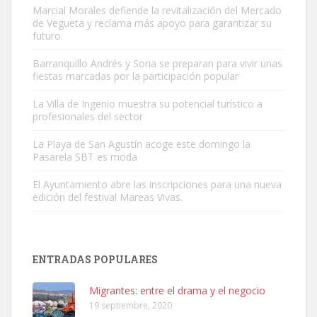
Marcial Morales defiende la revitalización del Mercado
de Vegueta y reclama más apoyo para garantizar su
futuro.
Barranquillo Andrés y Soria se preparan para vivir unas
fiestas marcadas por la participación popular
Gato manso encontrado
Este gato macho ha aparecido en la calle hace menos de un mes,
La Villa de Ingenio muestra su potencial turístico a
profesionales del sector
es muy manso y extremadamente cari...
Leales.org » Gran Canaria
|
9.7.2025
La Playa de San Agustín acoge este domingo la
Pasarela SBT es moda
El Ayuntamiento abre las inscripciones para una nueva
edición del festival Mareas Vivas.
Adopción urgente
ENTRADAS POPULARES
Busco adopción responsable para mi perra. Pastor alemán,
hembra, 4 años. Por motivos personales ...
Migrantes: entre el drama y el negocio
Leales.org » Gran Canaria
|
6.7.2025
19 septiembre, 2020