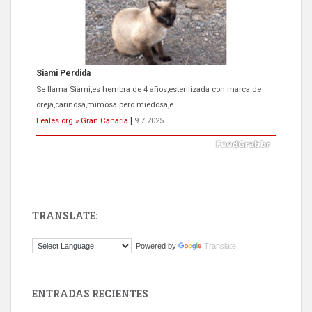
Siami Perdida
Se llama Siami,es hembra de 4 años,esterilizada con marca de
oreja,cariñosa,mimosa pero miedosa,e...
Leales.org » Gran Canaria
|
9.7.2025
TRANSLATE:
ADOPCIÓN URGENTE GATA TEROR GRAN CANARIA
Powered by
Translate
El ayuntamiento se va a llevar a Los Gatos callejeros de la zona los
próximos días, ella incluida...
Leales.org » Gran Canaria
|
9.7.2025
ENTRADAS RECIENTES