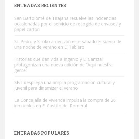
Leales.org » Gran Canaria
|
9.7.2025
ENTRADAS RECIENTES
San Bartolomé de Tirajana resuelve las incidencias
ocasionadas por el servicio de recogida de envases y
papel-cartón
St. Pedro y Siroko amenizan este sábado El sueño de
una noche de verano en El Tablero
Gato manso encontrado
Este gato macho ha aparecido en la calle hace menos de un mes,
Historias que dan vida a Ingenio y El Carrizal
protagonizan una nueva edición de “Aquí nuestra
es muy manso y extremadamente cari...
gente”
Leales.org » Gran Canaria
|
9.7.2025
SBT despliega una amplia programación cultural y
juvenil para dinamizar el verano
La Concejalía de Vivienda impulsa la compra de 26
inmuebles en El Castillo del Romeral
Adopción urgente
Busco adopción responsable para mi perra. Pastor alemán,
ENTRADAS POPULARES
hembra, 4 años. Por motivos personales ...