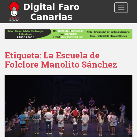
S
TOGGLE
k
i
p
t
o
m
a
Etiqueta: La Escuela de
i
Folclore Manolito Sánchez
n
c
o
n
t
e
n
t