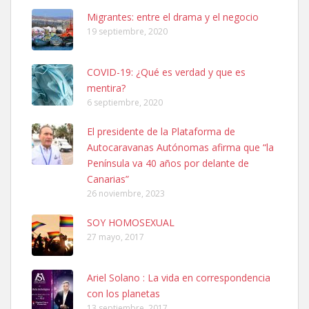
Leales.org » Gran Canaria
|
6.7.2025
Migrantes: entre el drama y el negocio
19 septiembre, 2020
COVID-19: ¿Qué es verdad y que es
mentira?
6 septiembre, 2020
SHIBA PERDIDO AVDA JOSE MESA Y LOPEZ
El presidente de la Plataforma de
PERRO MACHO RAZA SHIBA CON MICROCHIP PERDIDO HOY
Autocaravanas Autónomas afirma que “la
06/07/2025 ZONA MESA Y LOPEZ. ES MUY ASUSTADIZO
Península va 40 años por delante de
Leales.org » Gran Canaria
|
6.7.2025
Canarias”
26 noviembre, 2023
SOY HOMOSEXUAL
27 mayo, 2017
Ariel Solano : La vida en correspondencia
Ninfa perdida
con los planetas
El día 5 se los perdió una ninfa papillera, asustada tiene miedo a la
13 septiembre, 2017