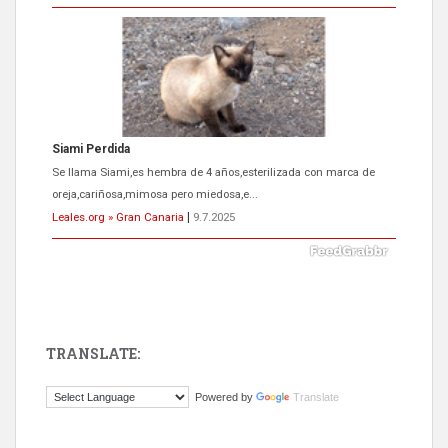
Siami Perdida
Se llama Siami,es hembra de 4 años,esterilizada con marca de
oreja,cariñosa,mimosa pero miedosa,e...
Leales.org » Gran Canaria
|
9.7.2025
TRANSLATE:
ADOPCIÓN URGENTE GATA TEROR GRAN CANARIA
Powered by
Translate
El ayuntamiento se va a llevar a Los Gatos callejeros de la zona los
próximos días, ella incluida...