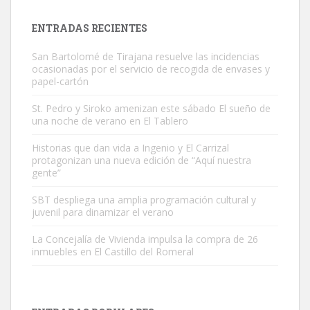
próximos días, ella incluida...
Leales.org » Gran Canaria
|
9.7.2025
ENTRADAS RECIENTES
San Bartolomé de Tirajana resuelve las incidencias
ocasionadas por el servicio de recogida de envases y
papel-cartón
St. Pedro y Siroko amenizan este sábado El sueño de
una noche de verano en El Tablero
Gato manso encontrado
Este gato macho ha aparecido en la calle hace menos de un mes,
Historias que dan vida a Ingenio y El Carrizal
protagonizan una nueva edición de “Aquí nuestra
es muy manso y extremadamente cari...
gente”
Leales.org » Gran Canaria
|
9.7.2025
SBT despliega una amplia programación cultural y
juvenil para dinamizar el verano
La Concejalía de Vivienda impulsa la compra de 26
inmuebles en El Castillo del Romeral
Adopción urgente
Busco adopción responsable para mi perra. Pastor alemán,