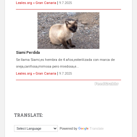
Leales.org » Gran Canaria
|
9.7.2025
Siami Perdida
Se llama Siami,es hembra de 4 años,esterilizada con marca de
oreja,cariñosa,mimosa pero miedosa,e...
Leales.org » Gran Canaria
|
9.7.2025
TRANSLATE:
ADOPCIÓN URGENTE GATA TEROR GRAN CANARIA
Powered by
Translate
El ayuntamiento se va a llevar a Los Gatos callejeros de la zona los