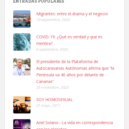
ENTRADAS POPULARES
hembra, 4 años. Por motivos personales ...
Leales.org » Gran Canaria
|
6.7.2025
Migrantes: entre el drama y el negocio
19 septiembre, 2020
COVID-19: ¿Qué es verdad y que es
mentira?
6 septiembre, 2020
SHIBA PERDIDO AVDA JOSE MESA Y LOPEZ
El presidente de la Plataforma de
PERRO MACHO RAZA SHIBA CON MICROCHIP PERDIDO HOY
Autocaravanas Autónomas afirma que “la
06/07/2025 ZONA MESA Y LOPEZ. ES MUY ASUSTADIZO
Península va 40 años por delante de
Leales.org » Gran Canaria
|
6.7.2025
Canarias”
26 noviembre, 2023
SOY HOMOSEXUAL
27 mayo, 2017
Ariel Solano : La vida en correspondencia
Ninfa perdida