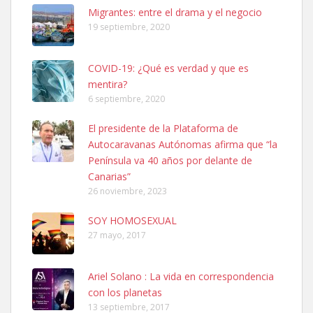
Leales.org » Gran Canaria
|
6.7.2025
Migrantes: entre el drama y el negocio
19 septiembre, 2020
COVID-19: ¿Qué es verdad y que es
mentira?
6 septiembre, 2020
SHIBA PERDIDO AVDA JOSE MESA Y LOPEZ
El presidente de la Plataforma de
PERRO MACHO RAZA SHIBA CON MICROCHIP PERDIDO HOY
Autocaravanas Autónomas afirma que “la
06/07/2025 ZONA MESA Y LOPEZ. ES MUY ASUSTADIZO
Península va 40 años por delante de
Leales.org » Gran Canaria
|
6.7.2025
Canarias”
26 noviembre, 2023
SOY HOMOSEXUAL
27 mayo, 2017
Ariel Solano : La vida en correspondencia
Ninfa perdida
con los planetas
El día 5 se los perdió una ninfa papillera, asustada tiene miedo a la
13 septiembre, 2017
calle, se perdió por la zon...