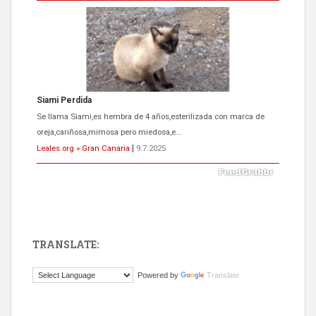
Siami Perdida
Se llama Siami,es hembra de 4 años,esterilizada con marca de
oreja,cariñosa,mimosa pero miedosa,e...
Leales.org » Gran Canaria
|
9.7.2025
TRANSLATE:
ADOPCIÓN URGENTE GATA TEROR GRAN CANARIA
Powered by
Translate
El ayuntamiento se va a llevar a Los Gatos callejeros de la zona los
próximos días, ella incluida...
Leales.org » Gran Canaria
|
9.7.2025