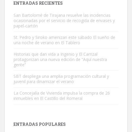
ENTRADAS RECIENTES
San Bartolomé de Tirajana resuelve las incidencias
ocasionadas por el servicio de recogida de envases y
papel-cartón
St. Pedro y Siroko amenizan este sábado El sueño de
una noche de verano en El Tablero
Gato manso encontrado
Este gato macho ha aparecido en la calle hace menos de un mes,
Historias que dan vida a Ingenio y El Carrizal
protagonizan una nueva edición de “Aquí nuestra
es muy manso y extremadamente cari...
gente”
Leales.org » Gran Canaria
|
9.7.2025
SBT despliega una amplia programación cultural y
juvenil para dinamizar el verano
La Concejalía de Vivienda impulsa la compra de 26
inmuebles en El Castillo del Romeral
Adopción urgente
Busco adopción responsable para mi perra. Pastor alemán,
ENTRADAS POPULARES
hembra, 4 años. Por motivos personales ...