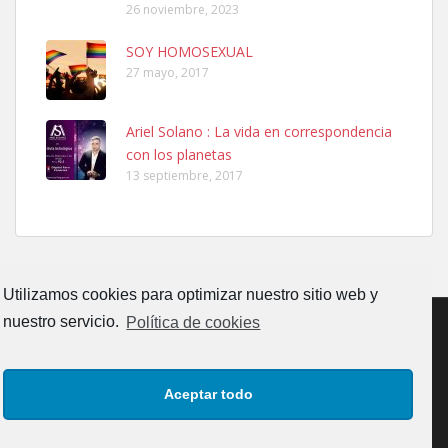
26 noviembre, 2023
SOY HOMOSEXUAL
27 mayo, 2017
Ariel Solano : La vida en correspondencia
Ninfa perdida
con los planetas
El día 5 se los perdió una ninfa papillera, asustada tiene miedo a la
13 septiembre, 2017
calle, se perdió por la zon...
Leales.org » Gran Canaria
|
6.7.2025
Utilizamos cookies para optimizar nuestro sitio web y
nuestro servicio.
Política de cookies
Adopcion
CONTACTO
AVISO LEGAL
POLÍTICA DE PRIVACIDAD
Busco casa de acogida para mi perrita ya que por temas de trabajo
Aceptar todo
no la puedo tener. Solo gente r...
POLÍTICA DE COOKIES (UE)
Leales.org » Gran Canaria
|
4.7.2025