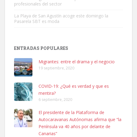
profesionales del sector
La Playa de San Agustín acoge este domingo la
Pasarela SBT es moda
Adopción urgente
Busco adopción responsable para mi perra. Pastor alemán,
ENTRADAS POPULARES
hembra, 4 años. Por motivos personales ...
Leales.org » Gran Canaria
|
6.7.2025
Migrantes: entre el drama y el negocio
19 septiembre, 2020
COVID-19: ¿Qué es verdad y que es
mentira?
6 septiembre, 2020
SHIBA PERDIDO AVDA JOSE MESA Y LOPEZ
El presidente de la Plataforma de
PERRO MACHO RAZA SHIBA CON MICROCHIP PERDIDO HOY
Autocaravanas Autónomas afirma que “la
06/07/2025 ZONA MESA Y LOPEZ. ES MUY ASUSTADIZO
Península va 40 años por delante de
Leales.org » Gran Canaria
|
6.7.2025
Canarias”