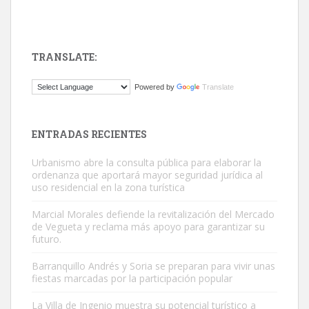
TRANSLATE:
ADOPCIÓN URGENTE GATA TEROR GRAN CANARIA
Powered by
Translate
El ayuntamiento se va a llevar a Los Gatos callejeros de la zona los
próximos días, ella incluida...
Leales.org » Gran Canaria
|
9.7.2025
ENTRADAS RECIENTES
Urbanismo abre la consulta pública para elaborar la
ordenanza que aportará mayor seguridad jurídica al
uso residencial en la zona turística
Marcial Morales defiende la revitalización del Mercado
de Vegueta y reclama más apoyo para garantizar su
Gato manso encontrado
futuro.
Este gato macho ha aparecido en la calle hace menos de un mes,
Barranquillo Andrés y Soria se preparan para vivir unas
es muy manso y extremadamente cari...
fiestas marcadas por la participación popular
Leales.org » Gran Canaria
|
9.7.2025
La Villa de Ingenio muestra su potencial turístico a