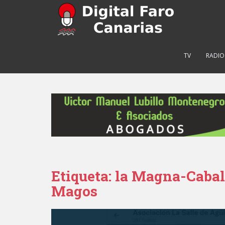
S
k
i
p
t
TV
RADIO
o
m
a
i
n
c
o
n
t
e
Etiqueta: la Magna-Cabal
n
Magos
t