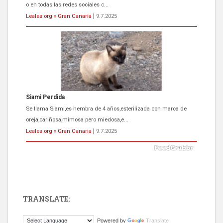
Se llama Siami,es hembra de 4 años,esterilizada con marca de
oreja,cariñosa,mimosa pero miedosa,e...
Leales.org » Gran Canaria
|
9.7.2025
ADOPCIÓN URGENTE GATA TEROR GRAN CANARIA
El ayuntamiento se va a llevar a Los Gatos callejeros de la zona los
próximos días, ella incluida...
Leales.org » Gran Canaria
|
9.7.2025
TRANSLATE:
Powered by
Translate