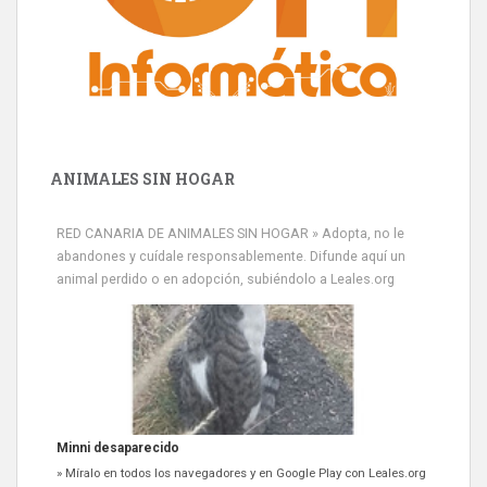
ANIMALES SIN HOGAR
Minni desaparecido
RED CANARIA DE ANIMALES SIN HOGAR » Adopta, no le
» Míralo en todos los navegadores y en Google Play con Leales.org
abandones y cuídale responsablemente. Difunde aquí un
o en todas las redes sociales c...
animal perdido o en adopción, subiéndolo a Leales.org
Leales.org » Gran Canaria
|
9.7.2025
Siami Perdida