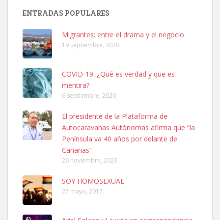
SHIBA PERDIDO AVDA JOSE MESA Y LOPEZ
ENTRADAS POPULARES
PERRO MACHO RAZA SHIBA CON MICROCHIP PERDIDO HOY
06/07/2025 ZONA MESA Y LOPEZ. ES MUY ASUSTADIZO
Migrantes: entre el drama y el negocio
Leales.org » Gran Canaria
|
6.7.2025
19 septiembre, 2020
COVID-19: ¿Qué es verdad y que es
mentira?
6 septiembre, 2020
El presidente de la Plataforma de
Ninfa perdida
Autocaravanas Autónomas afirma que “la
El día 5 se los perdió una ninfa papillera, asustada tiene miedo a la
Península va 40 años por delante de
calle, se perdió por la zon...
Canarias”
Leales.org » Gran Canaria
|
6.7.2025
26 noviembre, 2023
SOY HOMOSEXUAL
27 mayo, 2017