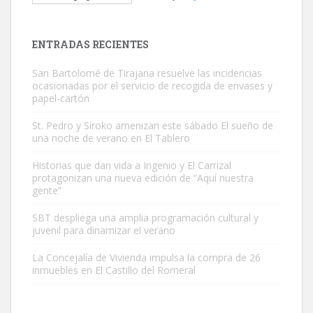
Gato manso encontrado
Este gato macho ha aparecido en la calle hace menos de un mes,
es muy manso y extremadamente cari...
ENTRADAS RECIENTES
Leales.org » Gran Canaria
|
9.7.2025
San Bartolomé de Tirajana resuelve las incidencias
ocasionadas por el servicio de recogida de envases y
papel-cartón
St. Pedro y Siroko amenizan este sábado El sueño de
una noche de verano en El Tablero
Adopción urgente
Historias que dan vida a Ingenio y El Carrizal
protagonizan una nueva edición de “Aquí nuestra
Busco adopción responsable para mi perra. Pastor alemán,
gente”
hembra, 4 años. Por motivos personales ...
Leales.org » Gran Canaria
|
6.7.2025
SBT despliega una amplia programación cultural y
juvenil para dinamizar el verano
La Concejalía de Vivienda impulsa la compra de 26
inmuebles en El Castillo del Romeral