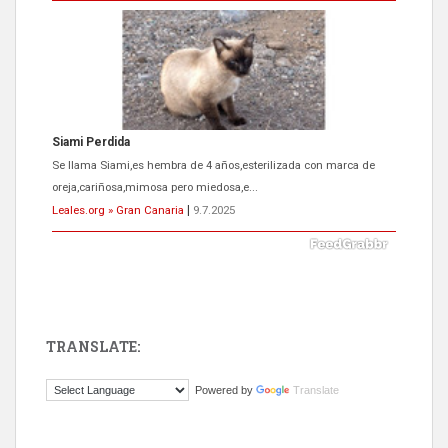
Siami Perdida
Se llama Siami,es hembra de 4 años,esterilizada con marca de
oreja,cariñosa,mimosa pero miedosa,e...
Leales.org » Gran Canaria
|
9.7.2025
TRANSLATE:
ADOPCIÓN URGENTE GATA TEROR GRAN CANARIA
Powered by
Translate
El ayuntamiento se va a llevar a Los Gatos callejeros de la zona los
próximos días, ella incluida...
Leales.org » Gran Canaria
|
9.7.2025