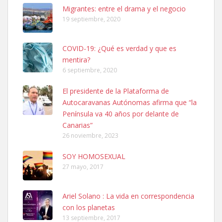
Leales.org » Gran Canaria
|
6.7.2025
Migrantes: entre el drama y el negocio
19 septiembre, 2020
COVID-19: ¿Qué es verdad y que es
mentira?
6 septiembre, 2020
SHIBA PERDIDO AVDA JOSE MESA Y LOPEZ
El presidente de la Plataforma de
PERRO MACHO RAZA SHIBA CON MICROCHIP PERDIDO HOY
Autocaravanas Autónomas afirma que “la
06/07/2025 ZONA MESA Y LOPEZ. ES MUY ASUSTADIZO
Península va 40 años por delante de
Leales.org » Gran Canaria
|
6.7.2025
Canarias”
26 noviembre, 2023
SOY HOMOSEXUAL
27 mayo, 2017
Ariel Solano : La vida en correspondencia
Ninfa perdida
con los planetas
El día 5 se los perdió una ninfa papillera, asustada tiene miedo a la
13 septiembre, 2017
calle, se perdió por la zon...