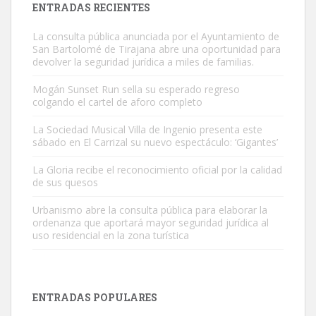
ENTRADAS RECIENTES
La consulta pública anunciada por el Ayuntamiento de
San Bartolomé de Tirajana abre una oportunidad para
devolver la seguridad jurídica a miles de familias.
Mogán Sunset Run sella su esperado regreso
colgando el cartel de aforo completo
Gato manso encontrado
Este gato macho ha aparecido en la calle hace menos de un mes,
La Sociedad Musical Villa de Ingenio presenta este
sábado en El Carrizal su nuevo espectáculo: ‘Gigantes’
es muy manso y extremadamente cari...
Leales.org » Gran Canaria
|
9.7.2025
La Gloria recibe el reconocimiento oficial por la calidad
de sus quesos
Urbanismo abre la consulta pública para elaborar la
ordenanza que aportará mayor seguridad jurídica al
uso residencial en la zona turística
Adopción urgente
Busco adopción responsable para mi perra. Pastor alemán,
ENTRADAS POPULARES
hembra, 4 años. Por motivos personales ...