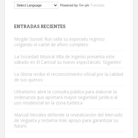
ADOPCIÓN URGENTE GATA TEROR GRAN CANARIA
Powered by
Translate
El ayuntamiento se va a llevar a Los Gatos callejeros de la zona los
próximos días, ella incluida...
Leales.org » Gran Canaria
|
9.7.2025
ENTRADAS RECIENTES
Mogán Sunset Run sella su esperado regreso
colgando el cartel de aforo completo
La Sociedad Musical Villa de Ingenio presenta este
sábado en El Carrizal su nuevo espectáculo: ‘Gigantes’
Gato manso encontrado
La Gloria recibe el reconocimiento oficial por la calidad
Este gato macho ha aparecido en la calle hace menos de un mes,
de sus quesos
es muy manso y extremadamente cari...
Urbanismo abre la consulta pública para elaborar la
Leales.org » Gran Canaria
|
9.7.2025
ordenanza que aportará mayor seguridad jurídica al
uso residencial en la zona turística
Marcial Morales defiende la revitalización del Mercado
de Vegueta y reclama más apoyo para garantizar su
futuro.