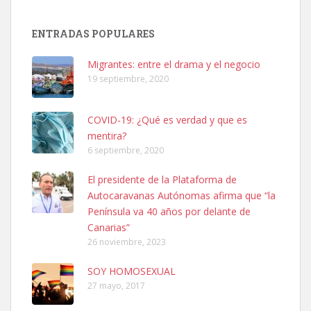
Adopción urgente
Busco adopción responsable para mi perra. Pastor alemán,
ENTRADAS POPULARES
hembra, 4 años. Por motivos personales ...
Leales.org » Gran Canaria
|
6.7.2025
Migrantes: entre el drama y el negocio
19 septiembre, 2020
COVID-19: ¿Qué es verdad y que es
mentira?
6 septiembre, 2020
SHIBA PERDIDO AVDA JOSE MESA Y LOPEZ
El presidente de la Plataforma de
PERRO MACHO RAZA SHIBA CON MICROCHIP PERDIDO HOY
Autocaravanas Autónomas afirma que “la
06/07/2025 ZONA MESA Y LOPEZ. ES MUY ASUSTADIZO
Península va 40 años por delante de
Leales.org » Gran Canaria
|
6.7.2025
Canarias”
26 noviembre, 2023
SOY HOMOSEXUAL
27 mayo, 2017