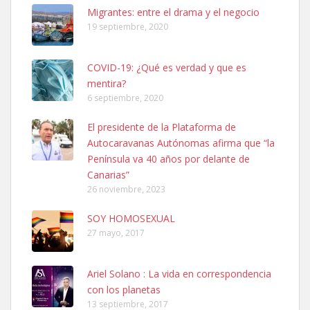
Leales.org » Gran Canaria
|
6.7.2025
Migrantes: entre el drama y el negocio
19 septiembre, 2020
COVID-19: ¿Qué es verdad y que es
mentira?
6 septiembre, 2020
SHIBA PERDIDO AVDA JOSE MESA Y LOPEZ
El presidente de la Plataforma de
PERRO MACHO RAZA SHIBA CON MICROCHIP PERDIDO HOY
Autocaravanas Autónomas afirma que “la
06/07/2025 ZONA MESA Y LOPEZ. ES MUY ASUSTADIZO
Península va 40 años por delante de
Leales.org » Gran Canaria
|
6.7.2025
Canarias”
26 noviembre, 2023
SOY HOMOSEXUAL
27 mayo, 2017
Ariel Solano : La vida en correspondencia
Ninfa perdida
con los planetas
El día 5 se los perdió una ninfa papillera, asustada tiene miedo a la
13 septiembre, 2017
calle, se perdió por la zon...