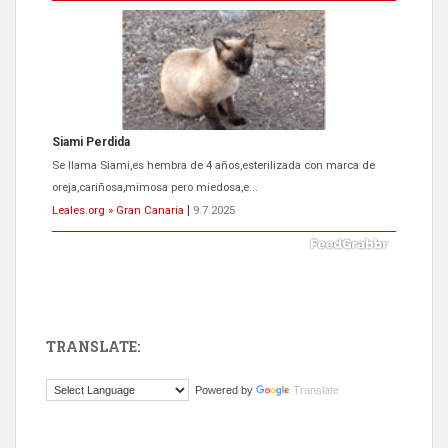
Siami Perdida
Se llama Siami,es hembra de 4 años,esterilizada con marca de
oreja,cariñosa,mimosa pero miedosa,e...
Leales.org » Gran Canaria
|
9.7.2025
TRANSLATE:
ADOPCIÓN URGENTE GATA TEROR GRAN CANARIA
Powered by
Translate
El ayuntamiento se va a llevar a Los Gatos callejeros de la zona los
próximos días, ella incluida...
Leales.org » Gran Canaria
|
9.7.2025