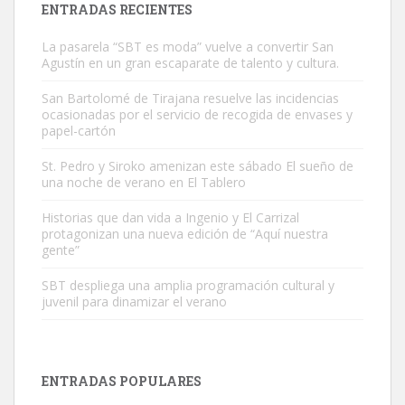
ENTRADAS RECIENTES
La pasarela “SBT es moda” vuelve a convertir San
Agustín en un gran escaparate de talento y cultura.
San Bartolomé de Tirajana resuelve las incidencias
ocasionadas por el servicio de recogida de envases y
papel-cartón
Gato manso encontrado
Este gato macho ha aparecido en la calle hace menos de un mes,
St. Pedro y Siroko amenizan este sábado El sueño de
una noche de verano en El Tablero
es muy manso y extremadamente cari...
Leales.org » Gran Canaria
|
9.7.2025
Historias que dan vida a Ingenio y El Carrizal
protagonizan una nueva edición de “Aquí nuestra
gente”
SBT despliega una amplia programación cultural y
juvenil para dinamizar el verano
Adopción urgente
Busco adopción responsable para mi perra. Pastor alemán,
ENTRADAS POPULARES
hembra, 4 años. Por motivos personales ...