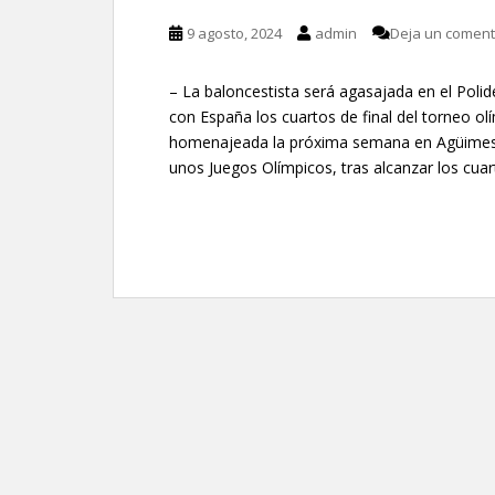
9 agosto, 2024
admin
Deja un coment
– La baloncestista será agasajada en el Polid
con España los cuartos de final del torneo ol
homenajeada la próxima semana en Agüimes, s
unos Juegos Olímpicos, tras alcanzar los cuar