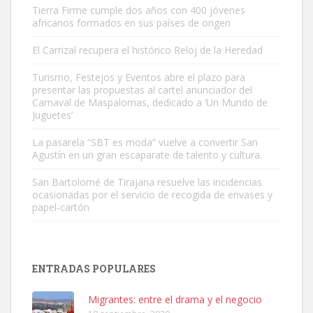
Tierra Firme cumple dos años con 400 jóvenes
africanos formados en sus países de origen
El Carrizal recupera el histórico Reloj de la Heredad
Turismo, Festejos y Eventos abre el plazo para
Gato manso encontrado
presentar las propuestas al cartel anunciador del
Este gato macho ha aparecido en la calle hace menos de un mes,
Carnaval de Maspalomas, dedicado a ‘Un Mundo de
Juguetes’
es muy manso y extremadamente cari...
Leales.org » Gran Canaria
|
9.7.2025
La pasarela “SBT es moda” vuelve a convertir San
Agustín en un gran escaparate de talento y cultura.
San Bartolomé de Tirajana resuelve las incidencias
ocasionadas por el servicio de recogida de envases y
papel-cartón
Adopción urgente
Busco adopción responsable para mi perra. Pastor alemán,
ENTRADAS POPULARES
hembra, 4 años. Por motivos personales ...
Leales.org » Gran Canaria
|
6.7.2025
Migrantes: entre el drama y el negocio