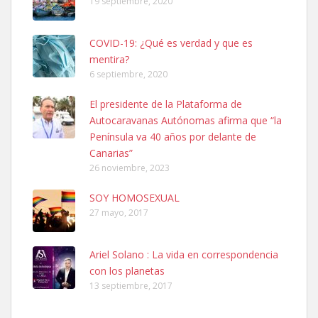
19 septiembre, 2020
COVID-19: ¿Qué es verdad y que es
mentira?
6 septiembre, 2020
SHIBA PERDIDO AVDA JOSE MESA Y LOPEZ
El presidente de la Plataforma de
PERRO MACHO RAZA SHIBA CON MICROCHIP PERDIDO HOY
Autocaravanas Autónomas afirma que “la
06/07/2025 ZONA MESA Y LOPEZ. ES MUY ASUSTADIZO
Península va 40 años por delante de
Leales.org » Gran Canaria
|
6.7.2025
Canarias”
26 noviembre, 2023
SOY HOMOSEXUAL
27 mayo, 2017
Ariel Solano : La vida en correspondencia
Ninfa perdida
con los planetas
El día 5 se los perdió una ninfa papillera, asustada tiene miedo a la
13 septiembre, 2017
calle, se perdió por la zon...
Leales.org » Gran Canaria
|
6.7.2025