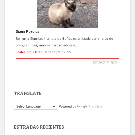
Siami Perdida
Se llama Siami,es hembra de 4 años,esterilizada con marca de
oreja,cariñosa,mimosa pero miedosa,e...
Leales.org » Gran Canaria
|
9.7.2025
TRANSLATE:
ADOPCIÓN URGENTE GATA TEROR GRAN CANARIA
Powered by
Translate
El ayuntamiento se va a llevar a Los Gatos callejeros de la zona los
próximos días, ella incluida...
Leales.org » Gran Canaria
|
9.7.2025
ENTRADAS RECIENTES