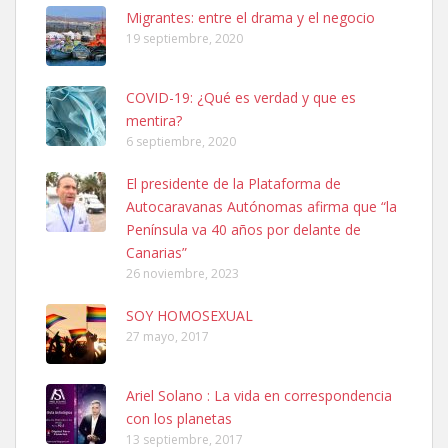
Leales.org » Gran Canaria
|
6.7.2025
Migrantes: entre el drama y el negocio
19 septiembre, 2020
COVID-19: ¿Qué es verdad y que es
mentira?
6 septiembre, 2020
SHIBA PERDIDO AVDA JOSE MESA Y LOPEZ
El presidente de la Plataforma de
PERRO MACHO RAZA SHIBA CON MICROCHIP PERDIDO HOY
Autocaravanas Autónomas afirma que “la
06/07/2025 ZONA MESA Y LOPEZ. ES MUY ASUSTADIZO
Península va 40 años por delante de
Leales.org » Gran Canaria
|
6.7.2025
Canarias”
26 noviembre, 2023
SOY HOMOSEXUAL
27 mayo, 2017
Ariel Solano : La vida en correspondencia
Ninfa perdida
con los planetas
El día 5 se los perdió una ninfa papillera, asustada tiene miedo a la
13 septiembre, 2017
calle, se perdió por la zon...