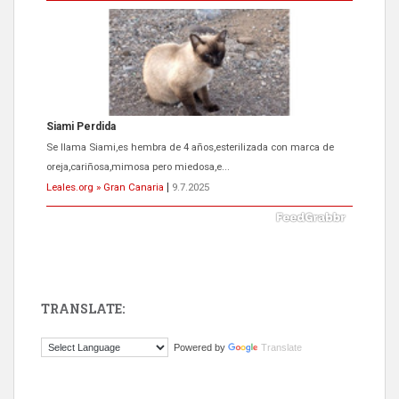
Siami Perdida
Se llama Siami,es hembra de 4 años,esterilizada con marca de
oreja,cariñosa,mimosa pero miedosa,e...
Leales.org » Gran Canaria
|
9.7.2025
TRANSLATE:
ADOPCIÓN URGENTE GATA TEROR GRAN CANARIA
Powered by
Translate
El ayuntamiento se va a llevar a Los Gatos callejeros de la zona los
próximos días, ella incluida...
Leales.org » Gran Canaria
|
9.7.2025