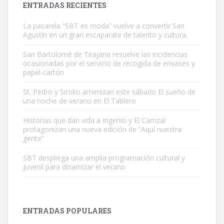
ENTRADAS RECIENTES
La pasarela “SBT es moda” vuelve a convertir San
Agustín en un gran escaparate de talento y cultura.
San Bartolomé de Tirajana resuelve las incidencias
ocasionadas por el servicio de recogida de envases y
papel-cartón
Gato manso encontrado
Este gato macho ha aparecido en la calle hace menos de un mes,
St. Pedro y Siroko amenizan este sábado El sueño de
una noche de verano en El Tablero
es muy manso y extremadamente cari...
Leales.org » Gran Canaria
|
9.7.2025
Historias que dan vida a Ingenio y El Carrizal
protagonizan una nueva edición de “Aquí nuestra
gente”
SBT despliega una amplia programación cultural y
juvenil para dinamizar el verano
Adopción urgente
Busco adopción responsable para mi perra. Pastor alemán,
ENTRADAS POPULARES
hembra, 4 años. Por motivos personales ...