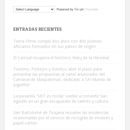
ADOPCIÓN URGENTE GATA TEROR GRAN CANARIA
Powered by
Translate
El ayuntamiento se va a llevar a Los Gatos callejeros de la zona los
próximos días, ella incluida...
Leales.org » Gran Canaria
|
9.7.2025
ENTRADAS RECIENTES
Tierra Firme cumple dos años con 400 jóvenes
africanos formados en sus países de origen
El Carrizal recupera el histórico Reloj de la Heredad
Turismo, Festejos y Eventos abre el plazo para
Gato manso encontrado
presentar las propuestas al cartel anunciador del
Este gato macho ha aparecido en la calle hace menos de un mes,
Carnaval de Maspalomas, dedicado a ‘Un Mundo de
Juguetes’
es muy manso y extremadamente cari...
Leales.org » Gran Canaria
|
9.7.2025
La pasarela “SBT es moda” vuelve a convertir San
Agustín en un gran escaparate de talento y cultura.
San Bartolomé de Tirajana resuelve las incidencias
ocasionadas por el servicio de recogida de envases y
papel-cartón