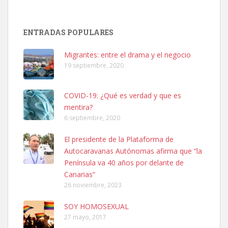
Adopción urgente
Busco adopción responsable para mi perra. Pastor alemán,
ENTRADAS POPULARES
hembra, 4 años. Por motivos personales ...
Leales.org » Gran Canaria
|
6.7.2025
Migrantes: entre el drama y el negocio
19 septiembre, 2020
COVID-19: ¿Qué es verdad y que es
mentira?
6 septiembre, 2020
SHIBA PERDIDO AVDA JOSE MESA Y LOPEZ
El presidente de la Plataforma de
PERRO MACHO RAZA SHIBA CON MICROCHIP PERDIDO HOY
Autocaravanas Autónomas afirma que “la
06/07/2025 ZONA MESA Y LOPEZ. ES MUY ASUSTADIZO
Península va 40 años por delante de
Leales.org » Gran Canaria
|
6.7.2025
Canarias”
26 noviembre, 2023
SOY HOMOSEXUAL
27 mayo, 2017