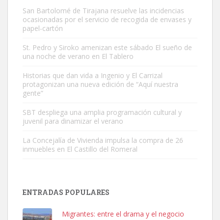
San Bartolomé de Tirajana resuelve las incidencias
ocasionadas por el servicio de recogida de envases y
papel-cartón
St. Pedro y Siroko amenizan este sábado El sueño de
una noche de verano en El Tablero
Gato manso encontrado
Este gato macho ha aparecido en la calle hace menos de un mes,
Historias que dan vida a Ingenio y El Carrizal
protagonizan una nueva edición de “Aquí nuestra
es muy manso y extremadamente cari...
gente”
Leales.org » Gran Canaria
|
9.7.2025
SBT despliega una amplia programación cultural y
juvenil para dinamizar el verano
La Concejalía de Vivienda impulsa la compra de 26
inmuebles en El Castillo del Romeral
Adopción urgente
Busco adopción responsable para mi perra. Pastor alemán,
ENTRADAS POPULARES
hembra, 4 años. Por motivos personales ...
Leales.org » Gran Canaria
|
6.7.2025
Migrantes: entre el drama y el negocio