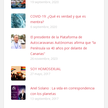
19 septiembre, 2020
COVID-19: ¿Qué es verdad y que es
mentira?
6 septiembre, 2020
SHIBA PERDIDO AVDA JOSE MESA Y LOPEZ
El presidente de la Plataforma de
PERRO MACHO RAZA SHIBA CON MICROCHIP PERDIDO HOY
Autocaravanas Autónomas afirma que “la
06/07/2025 ZONA MESA Y LOPEZ. ES MUY ASUSTADIZO
Península va 40 años por delante de
Leales.org » Gran Canaria
|
6.7.2025
Canarias”
26 noviembre, 2023
SOY HOMOSEXUAL
27 mayo, 2017
Ariel Solano : La vida en correspondencia
Ninfa perdida
con los planetas
El día 5 se los perdió una ninfa papillera, asustada tiene miedo a la
13 septiembre, 2017
calle, se perdió por la zon...
Leales.org » Gran Canaria
|
6.7.2025