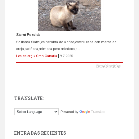
Siami Perdida
Se llama Siami,es hembra de 4 años,esterilizada con marca de
oreja,cariñosa,mimosa pero miedosa,e...
Leales.org » Gran Canaria
|
9.7.2025
TRANSLATE:
ADOPCIÓN URGENTE GATA TEROR GRAN CANARIA
Powered by
Translate
El ayuntamiento se va a llevar a Los Gatos callejeros de la zona los
próximos días, ella incluida...
Leales.org » Gran Canaria
|
9.7.2025
ENTRADAS RECIENTES