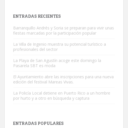
próximos días, ella incluida...
Leales.org » Gran Canaria
|
9.7.2025
ENTRADAS RECIENTES
Barranquillo Andrés y Soria se preparan para vivir unas
fiestas marcadas por la participación popular
La Villa de Ingenio muestra su potencial turístico a
profesionales del sector
Gato manso encontrado
La Playa de San Agustín acoge este domingo la
Este gato macho ha aparecido en la calle hace menos de un mes,
Pasarela SBT es moda
es muy manso y extremadamente cari...
El Ayuntamiento abre las inscripciones para una nueva
Leales.org » Gran Canaria
|
9.7.2025
edición del festival Mareas Vivas.
La Policía Local detiene en Puerto Rico a un hombre
por hurto y a otro en búsqueda y captura
ENTRADAS POPULARES
Adopción urgente