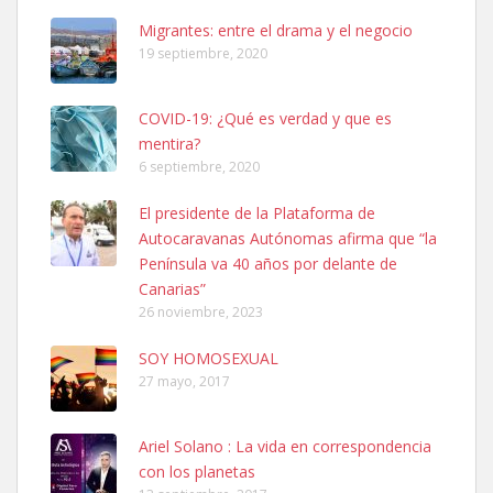
Busco adopción responsable para mi perra. Pastor alemán,
Migrantes: entre el drama y el negocio
hembra, 4 años. Por motivos personales ...
19 septiembre, 2020
Leales.org » Gran Canaria
|
6.7.2025
COVID-19: ¿Qué es verdad y que es
mentira?
6 septiembre, 2020
El presidente de la Plataforma de
Autocaravanas Autónomas afirma que “la
SHIBA PERDIDO AVDA JOSE MESA Y LOPEZ
Península va 40 años por delante de
PERRO MACHO RAZA SHIBA CON MICROCHIP PERDIDO HOY
Canarias”
06/07/2025 ZONA MESA Y LOPEZ. ES MUY ASUSTADIZO
26 noviembre, 2023
Leales.org » Gran Canaria
|
6.7.2025
SOY HOMOSEXUAL
27 mayo, 2017
Ariel Solano : La vida en correspondencia
con los planetas
Ninfa perdida