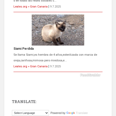
o en todas las redes sociales c...
Leales.org » Gran Canaria
|
9.7.2025
Siami Perdida
Se llama Siami,es hembra de 4 años,esterilizada con marca de
oreja,cariñosa,mimosa pero miedosa,e...
Leales.org » Gran Canaria
|
9.7.2025
TRANSLATE:
ADOPCIÓN URGENTE GATA TEROR GRAN CANARIA
Powered by
Translate
El ayuntamiento se va a llevar a Los Gatos callejeros de la zona los