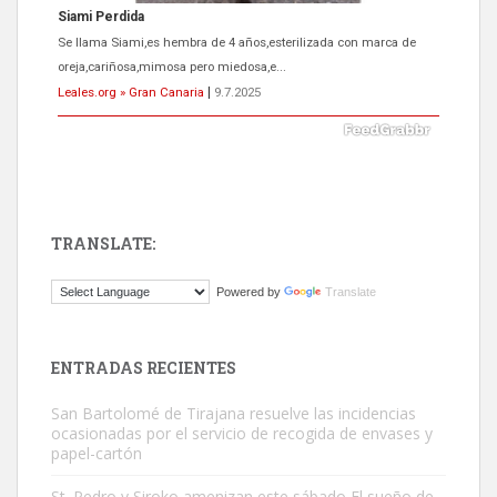
ADOPCIÓN URGENTE GATA TEROR GRAN CANARIA
El ayuntamiento se va a llevar a Los Gatos callejeros de la zona los
próximos días, ella incluida...
Leales.org » Gran Canaria
|
9.7.2025
TRANSLATE:
Gato manso encontrado
Powered by
Translate
Este gato macho ha aparecido en la calle hace menos de un mes,
es muy manso y extremadamente cari...
Leales.org » Gran Canaria
|
9.7.2025
ENTRADAS RECIENTES
San Bartolomé de Tirajana resuelve las incidencias
ocasionadas por el servicio de recogida de envases y
papel-cartón
St. Pedro y Siroko amenizan este sábado El sueño de