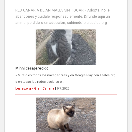
RED CANARIA DE ANIMALES SIN HOGAR » Adopta, no le
abandones y cuídale responsablemente. Difunde aquí un
animal perdido o en adopción, subiéndolo a Leales.org
Siami Perdida
Se llama Siami,es hembra de 4 años,esterilizada con marca de
oreja,cariñosa,mimosa pero miedosa,e...
Leales.org » Gran Canaria
|
9.7.2025