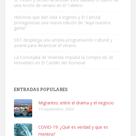
una noche de verano en El Tablero
Adopción urgente
Busco adopción responsable para mi perra. Pastor alemán,
Historias que dan vida a Ingenio y El Carrizal
protagonizan una nueva edición de “Aquí nuestra
hembra, 4 años. Por motivos personales ...
gente”
Leales.org » Gran Canaria
|
6.7.2025
SBT despliega una amplia programación cultural y
juvenil para dinamizar el verano
La Concejalía de Vivienda impulsa la compra de 26
inmuebles en El Castillo del Romeral
SHIBA PERDIDO AVDA JOSE MESA Y LOPEZ
PERRO MACHO RAZA SHIBA CON MICROCHIP PERDIDO HOY
ENTRADAS POPULARES
06/07/2025 ZONA MESA Y LOPEZ. ES MUY ASUSTADIZO
Leales.org » Gran Canaria
|
6.7.2025
Migrantes: entre el drama y el negocio
19 septiembre, 2020
COVID-19: ¿Qué es verdad y que es
mentira?