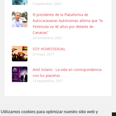
6 septiembre, 2020
Ninfa perdida
El presidente de la Plataforma de
El día 5 se los perdió una ninfa papillera, asustada tiene miedo a la
Autocaravanas Autónomas afirma que “la
calle, se perdió por la zon...
Península va 40 años por delante de
Leales.org » Gran Canaria
|
6.7.2025
Canarias”
26 noviembre, 2023
SOY HOMOSEXUAL
27 mayo, 2017
Ariel Solano : La vida en correspondencia
Adopcion
con los planetas
Busco casa de acogida para mi perrita ya que por temas de trabajo
13 septiembre, 2017
no la puedo tener. Solo gente r...
Leales.org » Gran Canaria
|
4.7.2025
Utilizamos cookies para optimizar nuestro sitio web y