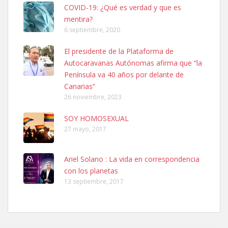
COVID-19: ¿Qué es verdad y que es
mentira?
6 septiembre, 2020
SHIBA PERDIDO AVDA JOSE MESA Y LOPEZ
El presidente de la Plataforma de
PERRO MACHO RAZA SHIBA CON MICROCHIP PERDIDO HOY
Autocaravanas Autónomas afirma que “la
06/07/2025 ZONA MESA Y LOPEZ. ES MUY ASUSTADIZO
Península va 40 años por delante de
Leales.org » Gran Canaria
|
6.7.2025
Canarias”
26 noviembre, 2023
SOY HOMOSEXUAL
27 mayo, 2017
Ariel Solano : La vida en correspondencia
Ninfa perdida
con los planetas
El día 5 se los perdió una ninfa papillera, asustada tiene miedo a la
13 septiembre, 2017
calle, se perdió por la zon...
Leales.org » Gran Canaria
|
6.7.2025