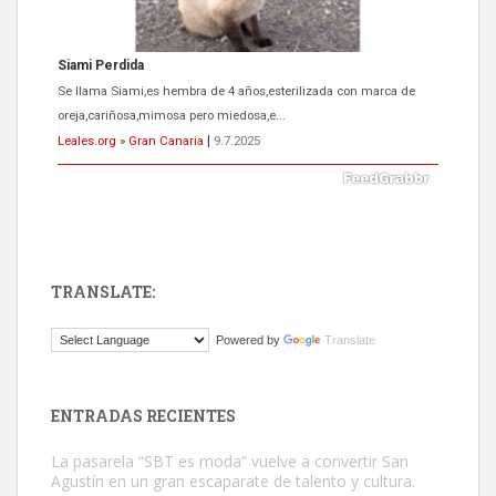
Siami Perdida
Se llama Siami,es hembra de 4 años,esterilizada con marca de
oreja,cariñosa,mimosa pero miedosa,e...
Leales.org » Gran Canaria
|
9.7.2025
TRANSLATE:
ADOPCIÓN URGENTE GATA TEROR GRAN CANARIA
Powered by
Translate
El ayuntamiento se va a llevar a Los Gatos callejeros de la zona los
próximos días, ella incluida...
Leales.org » Gran Canaria
|
9.7.2025
ENTRADAS RECIENTES
La pasarela “SBT es moda” vuelve a convertir San
Agustín en un gran escaparate de talento y cultura.