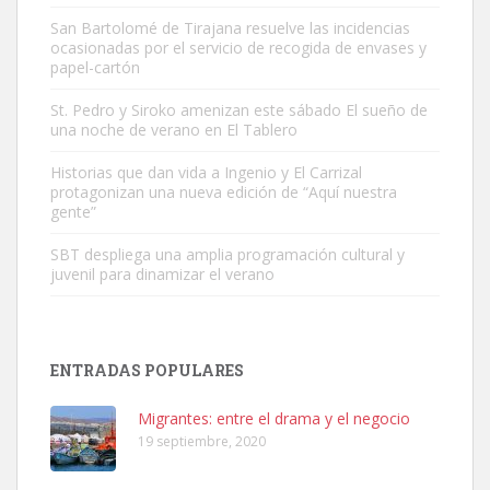
San Bartolomé de Tirajana resuelve las incidencias
ocasionadas por el servicio de recogida de envases y
papel-cartón
Gato manso encontrado
Este gato macho ha aparecido en la calle hace menos de un mes,
St. Pedro y Siroko amenizan este sábado El sueño de
una noche de verano en El Tablero
es muy manso y extremadamente cari...
Leales.org » Gran Canaria
|
9.7.2025
Historias que dan vida a Ingenio y El Carrizal
protagonizan una nueva edición de “Aquí nuestra
gente”
SBT despliega una amplia programación cultural y
juvenil para dinamizar el verano
Adopción urgente
Busco adopción responsable para mi perra. Pastor alemán,
ENTRADAS POPULARES
hembra, 4 años. Por motivos personales ...
Leales.org » Gran Canaria
|
6.7.2025
Migrantes: entre el drama y el negocio
19 septiembre, 2020